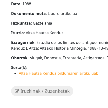
Data
: 1988
Dokumentu mota
: Liburu-artikulua
Hizkuntza
: Gaztelania
Iturria
: Altza Hautsa Kenduz
Ezaugarriak
: Estudio de los límites del antiguo munic
Kenduz I. Altza: Altzako Historia Mintegia, 1988 (13-49
Oharrak
: Mugak, Donostia, Errenteria, Astigarraga, 
Sorta(k):
Altza Hautsa Kenduz bildumaren artikuluak
Iruzkinak / Zuzenketak