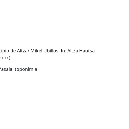
ipio de Altza/ Mikel Ubillos. In: Altza Hautsa
 orr.)
Pasaia, toponimia