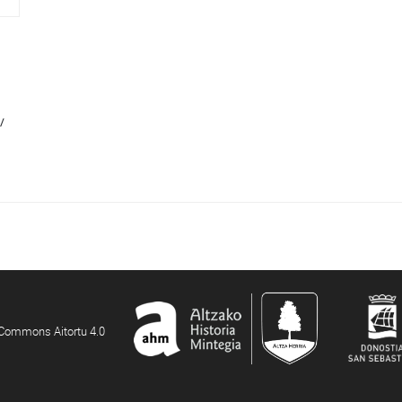
/
e Commons Aitortu 4.0