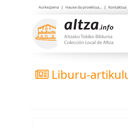
Aurkezpena
|
Hauxe da proiektua...
|
Kontaktua
Liburu-artikul