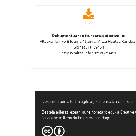
Jaitsi
Dokumentuaren iturburua aipatzeko:
Altzako Tokiko Bilduma / Iturria: Altza Hautsa Kenduz 
Signatura: L9454
https://altza.info/?z=3&x=9451
Dokumentuen aitortza egiteko, ikus bakoitzaren fitxan.
Bestela adierazi ezean, gune honetako edukia Creativ
Nazioarteko lizentzia baten menpe dago.