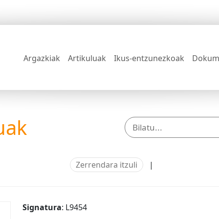
Argazkiak
Artikuluak
Ikus-entzunezkoak
Dokum
uak
Zerrendara itzuli
|
Signatura
: L9454