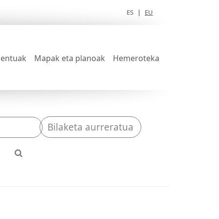
ES
|
EU
entuak
Mapak eta planoak
Hemeroteka
Bilaketa aurreratua