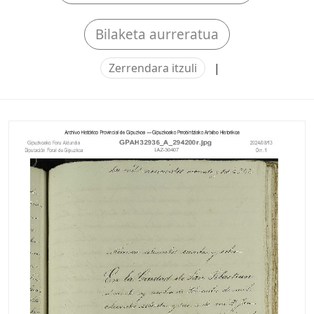
Bilaketa aurreratua
Zerrendara itzuli
|