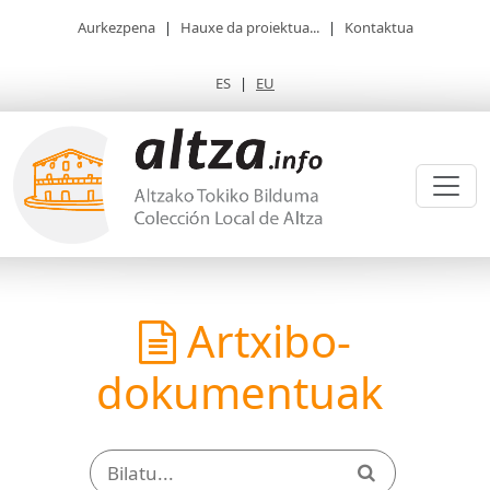
Aurkezpena
|
Hauxe da proiektua...
|
Kontaktua
ES
|
EU
Artxibo-
dokumentuak