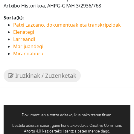
Artxibo Historikoa, AHPG-GPAH 3/2936/768
Sorta(k):
Patxi Lazcano, dokumentuak eta transkripzioak
Elenategi
Larreandi
Marijuandegi
Mirandaburu
Iruzkinak / Zuzenketak
Dokumentuen aitortza egiteko, ikus bakoitzaren fitxan.
Bestela adierazi ezean, gune honetako edukia Creative Commons
Aitortu 4.0 Nazioarteko lizentzia baten menpe dago.