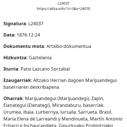
L24037
https://altza.info/?z=3&x=24070
Signatura
: L24037
Data
: 1876-12-24
Dokumentu mota
: Artxibo-dokumentua
Hizkuntza
: Gaztelania
Iturria
: Patxi Lazcano Sorzabal
Ezaugarriak
: Altzako Herrian dagoen Marijuandegui
baserriaren deskribapena
Oharrak
: Marijuandegui (Marijuandegi), Zapin,
Elanategui (Elenategi), Mirandaburu, baserriak.
Urumea, ibaia. Lurberriya, lursaila. Sarrueta. Brasil.
María Elena de Larreandi y Mendinueta, Martín Antonio
Echarri e Inchaurandieta. Gipuzkoako Probintziako