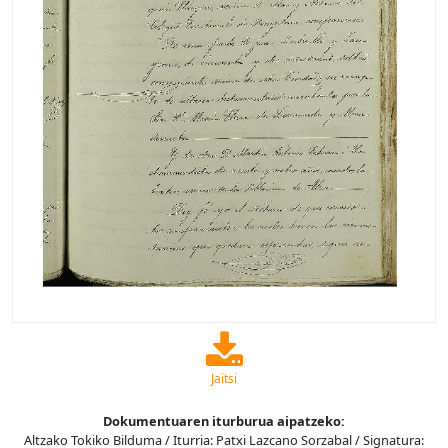
Jaitsi
Dokumentuaren iturburua aipatzeko:
Altzako Tokiko Bilduma / Iturria: Patxi Lazcano Sorzabal / Signatura: