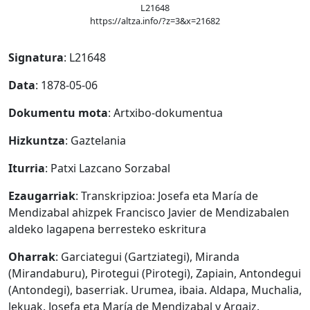
L21648
https://altza.info/?z=3&x=21682
Signatura
: L21648
Data
: 1878-05-06
Dokumentu mota
: Artxibo-dokumentua
Hizkuntza
: Gaztelania
Iturria
: Patxi Lazcano Sorzabal
Ezaugarriak
: Transkripzioa: Josefa eta María de
Mendizabal ahizpek Francisco Javier de Mendizabalen
aldeko lagapena berresteko eskritura
Oharrak
: Garciategui (Gartziategi), Miranda
(Mirandaburu), Pirotegui (Pirotegi), Zapiain, Antondegui
(Antondegi), baserriak. Urumea, ibaia. Aldapa, Muchalia,
lekuak. Josefa eta María de Mendizabal y Argaiz.