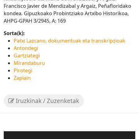
Francisco Javier de Mendizabal y Argaiz, Peñafloridako
kondea. Gipuzkoako Probintziako Artxibo Historikoa,
AHPG-GPAH 3/2945, A: 169
Sorta(k):
Patxi Lazcano, dokumentuak eta transkripzioak
Antondegi
Gartziategi
Mirandaburu
Pirotegi
Zapiain
Iruzkinak / Zuzenketak