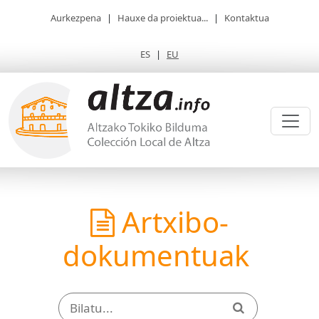
Aurkezpena
|
Hauxe da proiektua...
|
Kontaktua
ES
|
EU
Artxibo-
dokumentuak