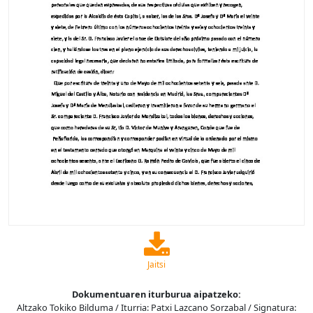
Jaitsi
Dokumentuaren iturburua aipatzeko:
Altzako Tokiko Bilduma / Iturria: Patxi Lazcano Sorzabal / Signatura: