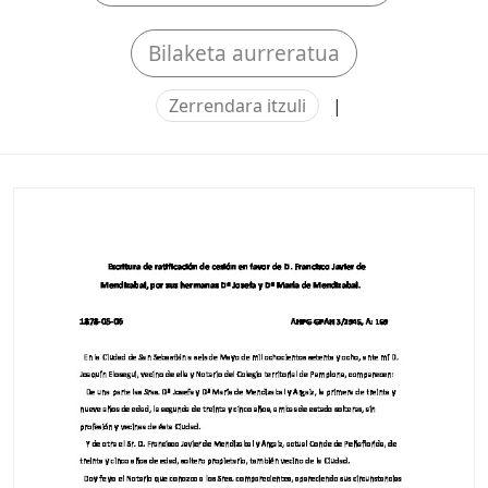
Bilaketa aurreratua
Zerrendara itzuli
|