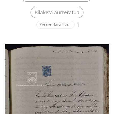
Bilaketa aurreratua
Zerrendara itzuli
|