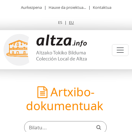
Aurkezpena
|
Hauxe da proiektua...
|
Kontaktua
ES
|
EU
Artxibo-
dokumentuak