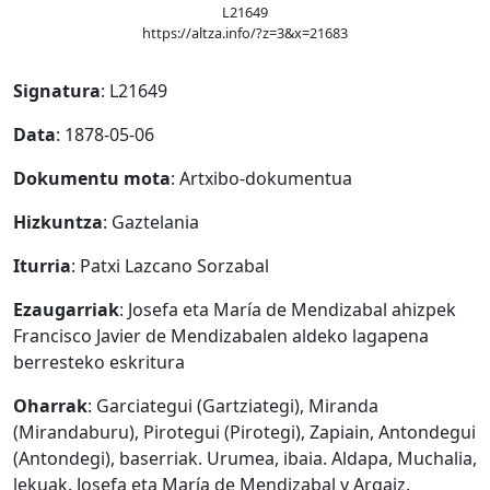
L21649
https://altza.info/?z=3&x=21683
Signatura
: L21649
Data
: 1878-05-06
Dokumentu mota
: Artxibo-dokumentua
Hizkuntza
: Gaztelania
Iturria
: Patxi Lazcano Sorzabal
Ezaugarriak
: Josefa eta María de Mendizabal ahizpek
Francisco Javier de Mendizabalen aldeko lagapena
berresteko eskritura
Oharrak
: Garciategui (Gartziategi), Miranda
(Mirandaburu), Pirotegui (Pirotegi), Zapiain, Antondegui
(Antondegi), baserriak. Urumea, ibaia. Aldapa, Muchalia,
lekuak. Josefa eta María de Mendizabal y Argaiz.