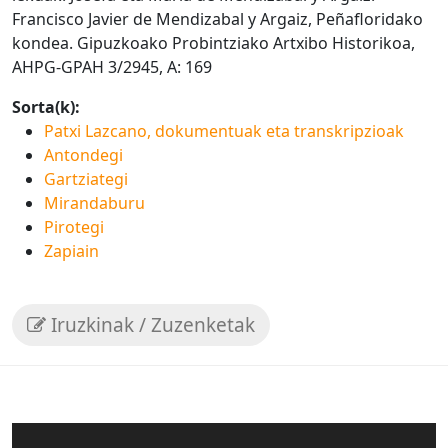
Francisco Javier de Mendizabal y Argaiz, Peñafloridako
kondea. Gipuzkoako Probintziako Artxibo Historikoa,
AHPG-GPAH 3/2945, A: 169
Sorta(k):
Patxi Lazcano, dokumentuak eta transkripzioak
Antondegi
Gartziategi
Mirandaburu
Pirotegi
Zapiain
Iruzkinak / Zuzenketak