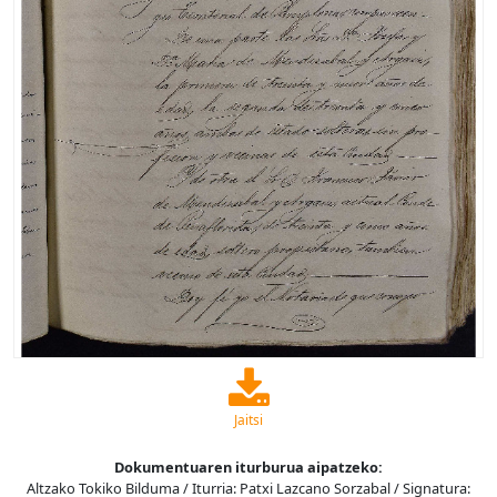
Jaitsi
Dokumentuaren iturburua aipatzeko:
Altzako Tokiko Bilduma / Iturria: Patxi Lazcano Sorzabal / Signatura: