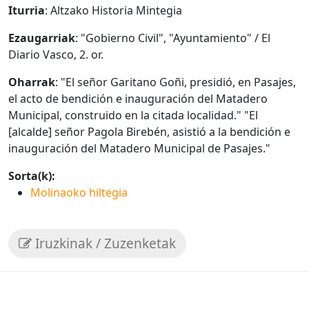
Iturria
: Altzako Historia Mintegia
Ezaugarriak
: "Gobierno Civil", "Ayuntamiento" / El
Diario Vasco, 2. or.
Oharrak
: "El señor Garitano Goñi, presidió, en Pasajes,
el acto de bendición e inauguración del Matadero
Municipal, construido en la citada localidad." "El
[alcalde] señor Pagola Birebén, asistió a la bendición e
inauguración del Matadero Municipal de Pasajes."
Sorta(k):
Molinaoko hiltegia
Iruzkinak / Zuzenketak