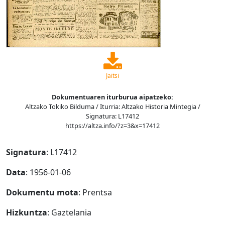
Jaitsi
Dokumentuaren iturburua aipatzeko:
Altzako Tokiko Bilduma / Iturria: Altzako Historia Mintegia /
Signatura: L17412
https://altza.info/?z=3&x=17412
Signatura
: L17412
Data
: 1956-01-06
Dokumentu mota
: Prentsa
Hizkuntza
: Gaztelania