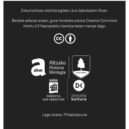
Dokumentuen aitortza egiteko, ikus bakoitzaren fitxan.
Bestela adierazi ezean, gune honetako edukia Creative Commons
Aitortu 4.0 Nazioarteko lizentzia baten menpe dago.
Lege oharra | Pribatutasuna