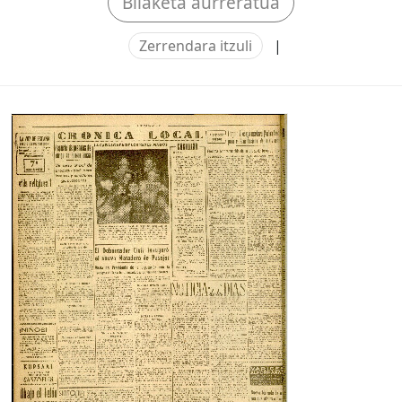
Bilaketa aurreratua
Zerrendara itzuli
|