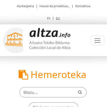
Aurkezpena
|
Hauxe da proiektua...
|
Kontaktua
ES
|
EU
Hemeroteka