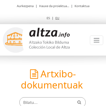
Aurkezpena
|
Hauxe da proiektua...
|
Kontaktua
ES
|
EU
Artxibo-
dokumentuak