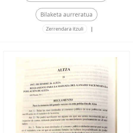
Bilaketa aurreratua
Zerrendara itzuli
|