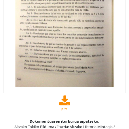
Jaitsi
Dokumentuaren iturburua aipatzeko:
Altzako Tokiko Bilduma / Iturria: Altzako Historia Mintegia /