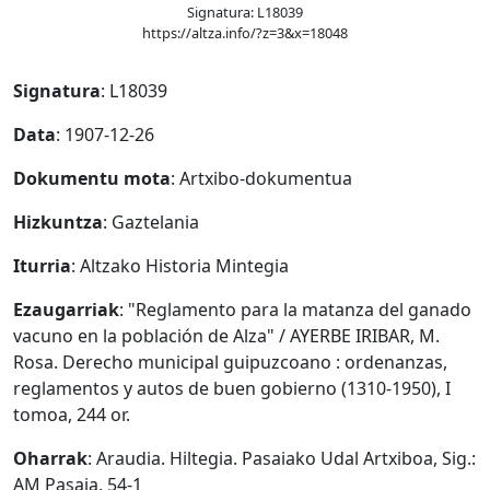
Signatura: L18039
https://altza.info/?z=3&x=18048
Signatura
: L18039
Data
: 1907-12-26
Dokumentu mota
: Artxibo-dokumentua
Hizkuntza
: Gaztelania
Iturria
: Altzako Historia Mintegia
Ezaugarriak
: "Reglamento para la matanza del ganado
vacuno en la población de Alza" / AYERBE IRIBAR, M.
Rosa. Derecho municipal guipuzcoano : ordenanzas,
reglamentos y autos de buen gobierno (1310-1950), I
tomoa, 244 or.
Oharrak
: Araudia. Hiltegia. Pasaiako Udal Artxiboa, Sig.:
AM Pasaia, 54-1