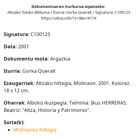
Dokumentuaren iturburua aipatzeko:
Altzako Tokiko Bilduma / Iturria: Gorka Queralt / Signatura: C100123
https://altza.info/?z=3&x=6174
Signatura
: C100123
Data
: 2001
Dokumentu mota
: Argazkia
Iturria
: Gorka Queralt
Ezaugarriak
: Altzako hiltegia, Molinaon. 2001. Kolorez.
18 x 12 cm.
Oharrak
: Alboko ikuspegia. Tximinia. Ikus HERRERAS,
Beatriz: "Altza, Historia y Patrimonio".
Sorta(k):
Molinaoko hiltegia