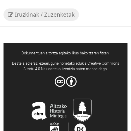
Iruzkinak / Zuzenketak
Dokumentuen aitortza egiteko, ikus bakoitzaren fitxan.
Bestela adierazi ezean, gune honetako edukia Creative Commons
Aitortu 4.0 Nazioarteko lizentzia baten menpe dago.