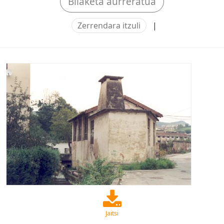
Bilaketa aurreratua
Zerrendara itzuli
|
Jaitsi