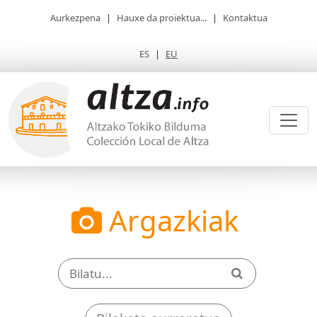
Aurkezpena
|
Hauxe da proiektua...
|
Kontaktua
ES
|
EU
Argazkiak