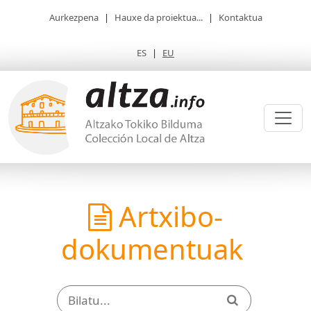
Aurkezpena
|
Hauxe da proiektua...
|
Kontaktua
ES
|
EU
Artxibo-
dokumentuak