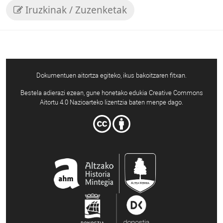
Iruzkinak / Zuzenketak
Dokumentuen aitortza egiteko, ikus bakoitzaren fitxan.
Bestela adierazi ezean, gune honetako edukia Creative Commons
Aitortu 4.0 Nazioarteko lizentzia baten menpe dago.