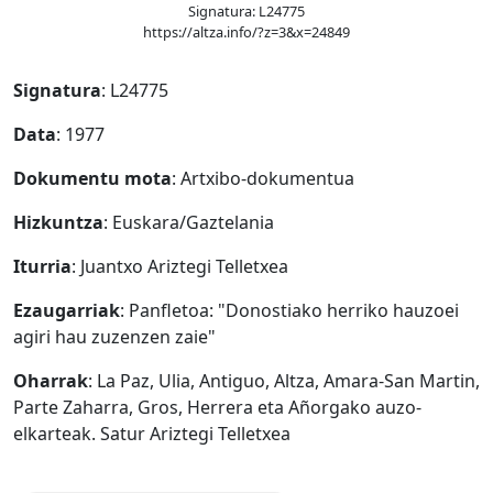
Signatura: L24775
https://altza.info/?z=3&x=24849
Signatura
: L24775
Data
: 1977
Dokumentu mota
: Artxibo-dokumentua
Hizkuntza
: Euskara/Gaztelania
Iturria
: Juantxo Ariztegi Telletxea
Ezaugarriak
: Panfletoa: "Donostiako herriko hauzoei
agiri hau zuzenzen zaie"
Oharrak
: La Paz, Ulia, Antiguo, Altza, Amara-San Martin,
Parte Zaharra, Gros, Herrera eta Añorgako auzo-
elkarteak. Satur Ariztegi Telletxea