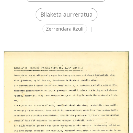
Bilaketa aurreratua
Zerrendara itzuli
|