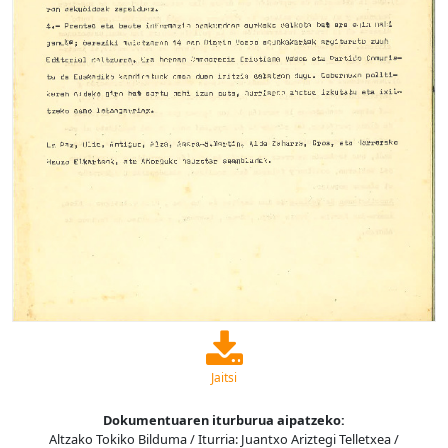
Jaitsi
Dokumentuaren iturburua aipatzeko:
Altzako Tokiko Bilduma / Iturria: Juantxo Ariztegi Telletxea /