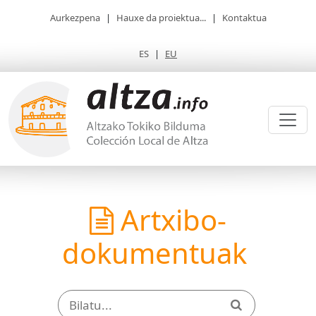
Aurkezpena
|
Hauxe da proiektua...
|
Kontaktua
ES
|
EU
Artxibo-
dokumentuak