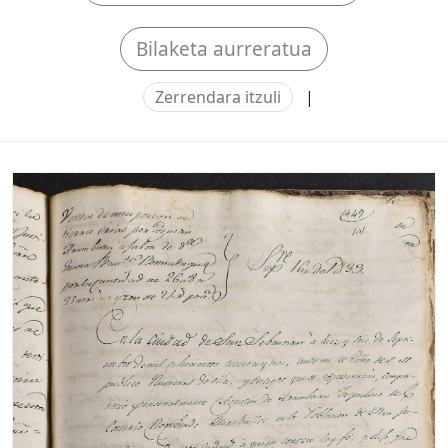
Bilaketa aurreratua
Zerrendara itzuli
|