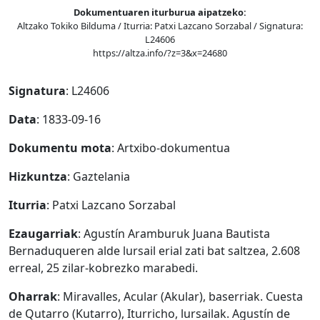
Dokumentuaren iturburua aipatzeko:
Altzako Tokiko Bilduma / Iturria: Patxi Lazcano Sorzabal / Signatura:
L24606
https://altza.info/?z=3&x=24680
Signatura
: L24606
Data
: 1833-09-16
Dokumentu mota
: Artxibo-dokumentua
Hizkuntza
: Gaztelania
Iturria
: Patxi Lazcano Sorzabal
Ezaugarriak
: Agustín Aramburuk Juana Bautista
Bernaduqueren alde lursail erial zati bat saltzea, 2.608
erreal, 25 zilar-kobrezko marabedi.
Oharrak
: Miravalles, Acular (Akular), baserriak. Cuesta
de Qutarro (Kutarro), Iturricho, lursailak. Agustín de