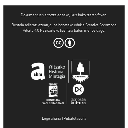
Dokumentuen aitortza egiteko, ikus bakoitzaren fitxan.
Bestela adierazi ezean, gune honetako edukia Creative Commons
Aitortu 4.0 Nazioarteko lizentzia baten menpe dago.
Lege oharra | Pribatutasuna