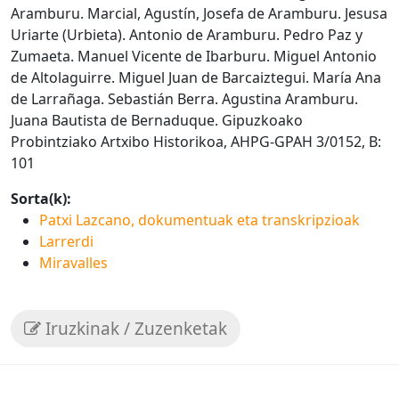
Aramburu. Marcial, Agustín, Josefa de Aramburu. Jesusa
Uriarte (Urbieta). Antonio de Aramburu. Pedro Paz y
Zumaeta. Manuel Vicente de Ibarburu. Miguel Antonio
de Altolaguirre. Miguel Juan de Barcaiztegui. María Ana
de Larrañaga. Sebastián Berra. Agustina Aramburu.
Juana Bautista de Bernaduque. Gipuzkoako
Probintziako Artxibo Historikoa, AHPG-GPAH 3/0152, B:
101
Sorta(k):
Patxi Lazcano, dokumentuak eta transkripzioak
Larrerdi
Miravalles
Iruzkinak / Zuzenketak