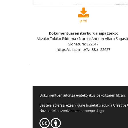
Jaitsi
Dokumentuaren iturburua aipatzeko:
Altzako Tokiko Bilduma / Iturria: Antxon Alfaro Sagasti
Signatura: L22617
https://altza.info/?z=3&x=22627
Dokumentuen aitortza egiteko, ikus bakoitzaren fitxan.
Bestela adierazi ezean, gune honetako edukia Creativ
Nazioarteko lizentzia baten menpe dago.