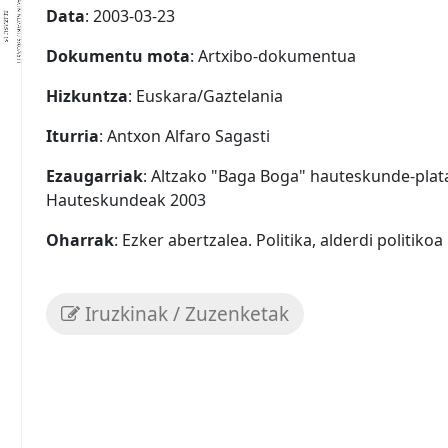
Data
: 2003-03-23
Dokumentu mota
: Artxibo-dokumentua
Hizkuntza
: Euskara/Gaztelania
Iturria
: Antxon Alfaro Sagasti
Ezaugarriak
: Altzako "Baga Boga" hauteskunde-pla
Hauteskundeak 2003
Oharrak
: Ezker abertzalea. Politika, alderdi politikoa
Iruzkinak / Zuzenketak