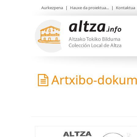
Aurkezpena
|
Hauxe da proiektua...
|
Kontaktua
Artxibo-doku