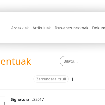
Argazkiak
Artikuluak
Ikus-entzunezkoak
Dokum
mentuak
Zerrendara itzuli
|
Signatura
: L22617