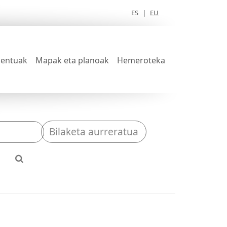
ES
|
EU
entuak
Mapak eta planoak
Hemeroteka
Bilaketa aurreratua