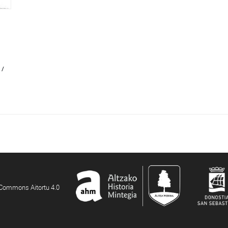
 /
e Commons Aitortu 4.0