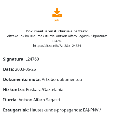
Jaitsi
Dokumentuaren iturburua aipatzeko:
Altzako Tokiko Bilduma / Iturria: Antxon Alfaro Sagasti / Signatura:
L24760
https://altza.info/?z=3&x=24834
Signatura
: L24760
Data
: 2003-05-25
Dokumentu mota
: Artxibo-dokumentua
Hizkuntza
: Euskara/Gaztelania
Iturria
: Antxon Alfaro Sagasti
Ezaugarriak
: Hauteskunde-propaganda: EAJ-PNV /