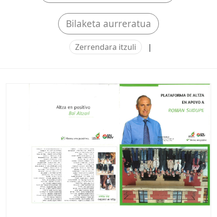
Bilaketa aurreratua
Zerrendara itzuli
|