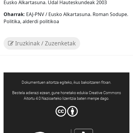
Eusko Alkartasuna. Udal Hauteskundeak 2003
Oharrak
: EAJ-PNV / Eusko Alkartasuna. Roman Sodupe.
Politika, alderdi politikoa
Iruzkinak / Zuzenketak
Dokumentuen aitortza egiteko, ikus bakoitzaren fitxan.
Bestela adierazi ezean, gune honetako edukia Creative Commons
Aitortu 4.0 Nazioarteko lizentzia baten menpe dago.