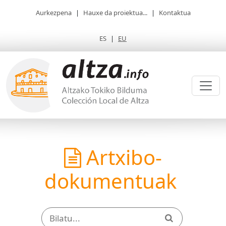
Aurkezpena
|
Hauxe da proiektua...
|
Kontaktua
ES
|
EU
Artxibo-
dokumentuak