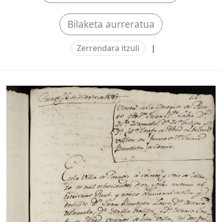
Bilaketa aurreratua
Zerrendara itzuli
|