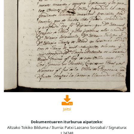
Jaitsi
Dokumentuaren iturburua aipatzeko:
Altzako Tokiko Bilduma / Iturria: Patxi Lazcano Sorzabal / Signatura:
L24748