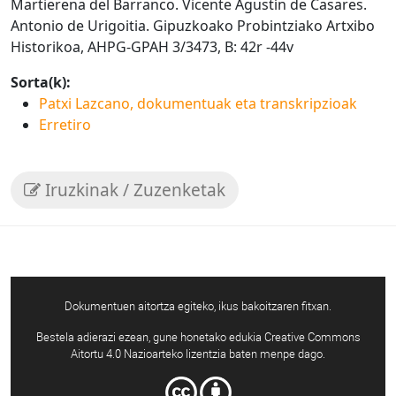
Martierena del Barranco. Vicente Agustín de Casares.
Antonio de Urigoitia. Gipuzkoako Probintziako Artxibo
Historikoa, AHPG-GPAH 3/3473, B: 42r -44v
Sorta(k):
Patxi Lazcano, dokumentuak eta transkripzioak
Erretiro
Iruzkinak / Zuzenketak
Dokumentuen aitortza egiteko, ikus bakoitzaren fitxan.
Bestela adierazi ezean, gune honetako edukia Creative Commons
Aitortu 4.0 Nazioarteko lizentzia baten menpe dago.