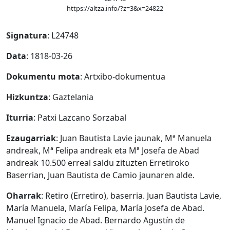
https://altza.info/?z=3&x=24822
Signatura
: L24748
Data
: 1818-03-26
Dokumentu mota
: Artxibo-dokumentua
Hizkuntza
: Gaztelania
Iturria
: Patxi Lazcano Sorzabal
Ezaugarriak
: Juan Bautista Lavie jaunak, Mª Manuela
andreak, Mª Felipa andreak eta Mª Josefa de Abad
andreak 10.500 erreal saldu zituzten Erretiroko
Baserrian, Juan Bautista de Camio jaunaren alde.
Oharrak
: Retiro (Erretiro), baserria. Juan Bautista Lavie,
María Manuela, María Felipa, María Josefa de Abad.
Manuel Ignacio de Abad. Bernardo Agustín de