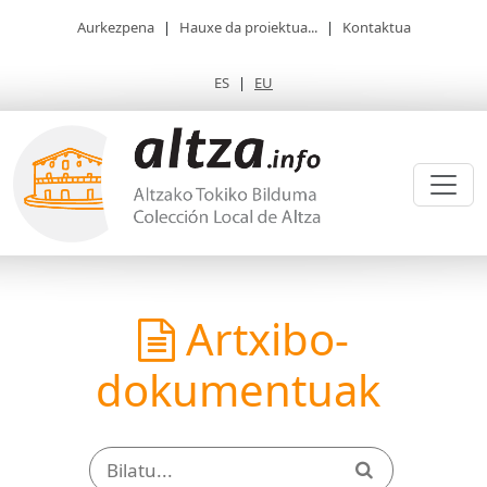
Aurkezpena
|
Hauxe da proiektua...
|
Kontaktua
ES
|
EU
Artxibo-
dokumentuak