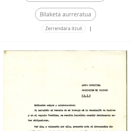
Bilaketa aurreratua
Zerrendara itzuli
|