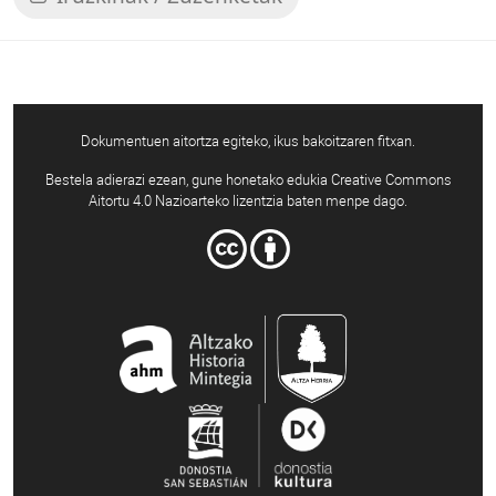
Dokumentuen aitortza egiteko, ikus bakoitzaren fitxan.
Bestela adierazi ezean, gune honetako edukia Creative Commons
Aitortu 4.0 Nazioarteko lizentzia baten menpe dago.