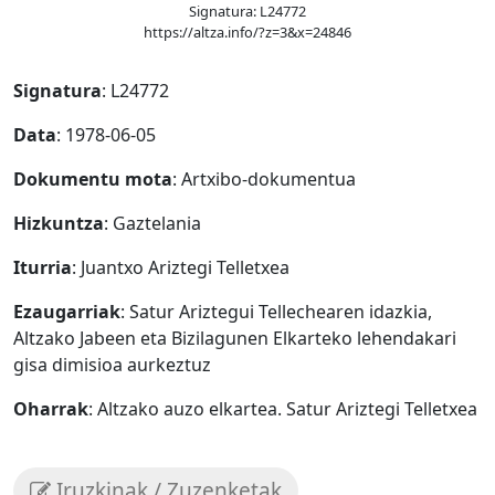
Signatura: L24772
https://altza.info/?z=3&x=24846
Signatura
: L24772
Data
: 1978-06-05
Dokumentu mota
: Artxibo-dokumentua
Hizkuntza
: Gaztelania
Iturria
: Juantxo Ariztegi Telletxea
Ezaugarriak
: Satur Ariztegui Tellechearen idazkia,
Altzako Jabeen eta Bizilagunen Elkarteko lehendakari
gisa dimisioa aurkeztuz
Oharrak
: Altzako auzo elkartea. Satur Ariztegi Telletxea
Iruzkinak / Zuzenketak