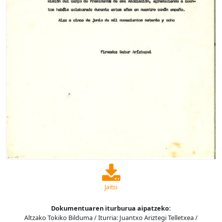
Jaitsi
Dokumentuaren iturburua aipatzeko:
Altzako Tokiko Bilduma / Iturria: Juantxo Ariztegi Telletxea /