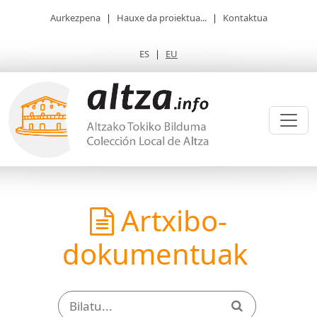
Aurkezpena
|
Hauxe da proiektua...
|
Kontaktua
ES
|
EU
Artxibo-
dokumentuak