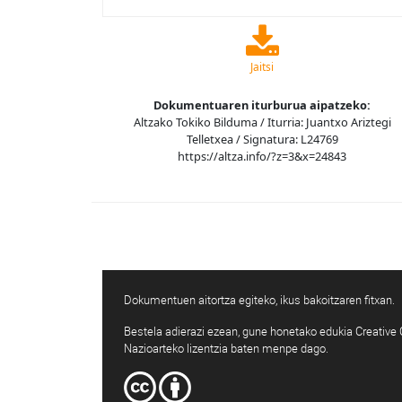
Jaitsi
Dokumentuaren iturburua aipatzeko:
Altzako Tokiko Bilduma / Iturria: Juantxo Ariztegi
Telletxea / Signatura: L24769
https://altza.info/?z=3&x=24843
Dokumentuen aitortza egiteko, ikus bakoitzaren fitxan.
Bestela adierazi ezean, gune honetako edukia Creativ
Nazioarteko lizentzia baten menpe dago.