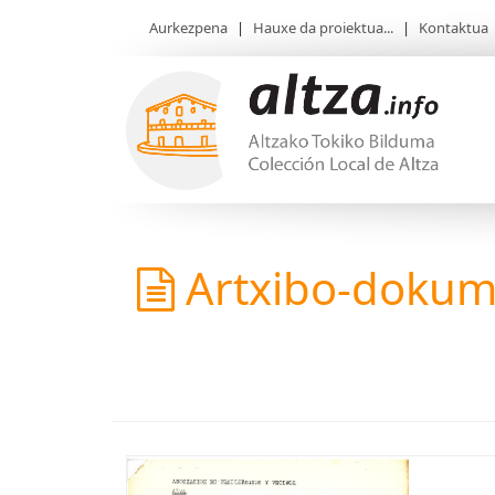
Aurkezpena
|
Hauxe da proiektua...
|
Kontaktua
Artxibo-doku