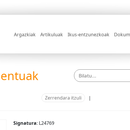
Argazkiak
Artikuluak
Ikus-entzunezkoak
Dokum
mentuak
Zerrendara itzuli
|
Signatura
: L24769