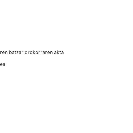
earen batzar orokorraren akta
xea