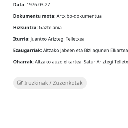
Data
: 1976-03-27
Dokumentu mota
: Artxibo-dokumentua
Hizkuntza
: Gaztelania
Iturria
: Juantxo Ariztegi Telletxea
Ezaugarriak
: Altzako Jabeen eta Bizilagunen Elkart
Oharrak
: Altzako auzo elkartea. Satur Ariztegi Tellet
Iruzkinak / Zuzenketak