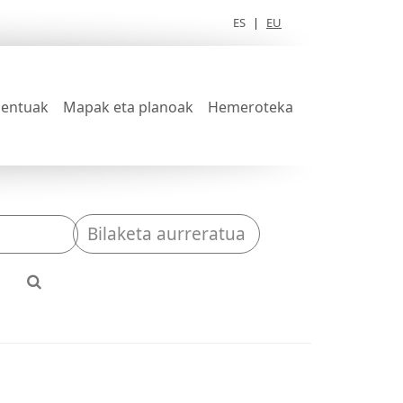
ES
|
EU
entuak
Mapak eta planoak
Hemeroteka
Bilaketa aurreratua