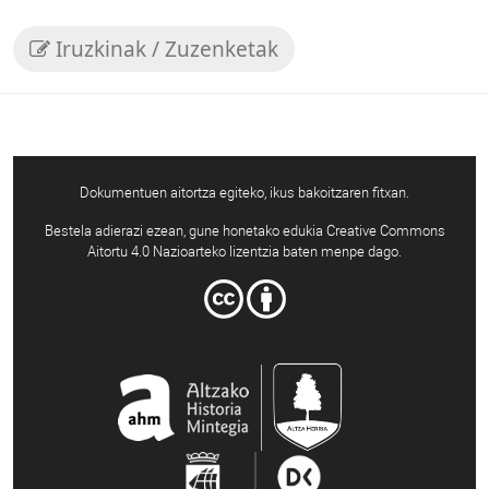
Iruzkinak / Zuzenketak
Dokumentuen aitortza egiteko, ikus bakoitzaren fitxan.
Bestela adierazi ezean, gune honetako edukia Creative Commons
Aitortu 4.0 Nazioarteko lizentzia baten menpe dago.