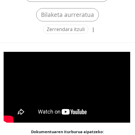
Bilaketa aurreratua
Zerrendara itzuli
|
Dokumentuaren iturburua aipatzeko: