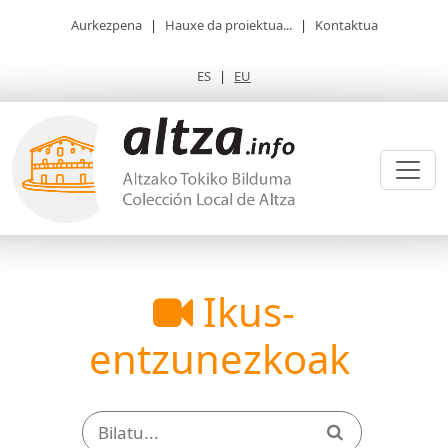
Aurkezpena
|
Hauxe da proiektua...
|
Kontaktua
ES
|
EU
Ikus-
entzunezkoak