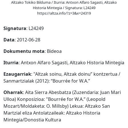
Altzako Tokiko Bilduma / Iturria: Antxon Alfaro Sagasti, Altzako
Historia Mintegia / Signatura: L24249
https://altza.info/?z=3&x=24319
Signatura
: L24249
Data
: 2012-06-28
Dokumentu mota
: Bideoa
Iturria
: Antxon Alfaro Sagasti, Altzako Historia Mintegia
Ezaugarriak
: "Altzak soinu, Altzak doinu” kontzertua /
Sanmartzialak (2012): “Bourrée for W.A.”
Oharrak
: Aita Sierra Abesbatza (Zuzendaria: Juan Mari
Ulloa) Konposizioa: "Bourrée for W.A.” (Leopold
Mozart/Moldaketa: O. Millsby) Lekua: Altzako San
Martzial eliza Antolatzaileak: Altzako Historia
Mintegia/Donostia Kultura