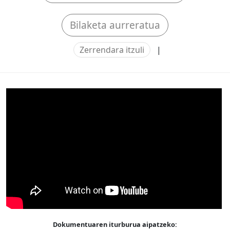
Bilaketa aurreratua
Zerrendara itzuli
|
Dokumentuaren iturburua aipatzeko: