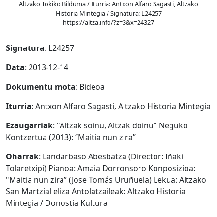
Altzako Tokiko Bilduma / Iturria: Antxon Alfaro Sagasti, Altzako
Historia Mintegia / Signatura: L24257
https://altza.info/?z=3&x=24327
Signatura
: L24257
Data
: 2013-12-14
Dokumentu mota
: Bideoa
Iturria
: Antxon Alfaro Sagasti, Altzako Historia Mintegia
Ezaugarriak
: "Altzak soinu, Altzak doinu" Neguko
Kontzertua (2013): “Maitia nun zira”
Oharrak
: Landarbaso Abesbatza (Director: Iñaki
Tolaretxipi) Pianoa: Amaia Dorronsoro Konposizioa:
"Maitia nun zira” (Jose Tomás Uruñuela) Lekua: Altzako
San Martzial eliza Antolatzaileak: Altzako Historia
Mintegia / Donostia Kultura