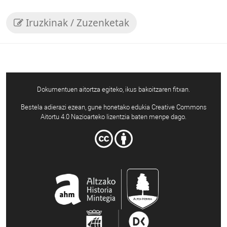
Iruzkinak / Zuzenketak
Dokumentuen aitortza egiteko, ikus bakoitzaren fitxan.
Bestela adierazi ezean, gune honetako edukia Creative Commons
Aitortu 4.0 Nazioarteko lizentzia baten menpe dago.