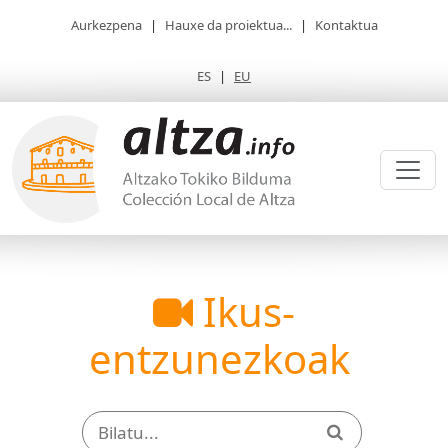
Aurkezpena
|
Hauxe da proiektua...
|
Kontaktua
ES
|
EU
Ikus-
entzunezkoak