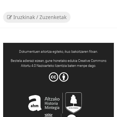
Iruzkinak / Zuzenketak
Dokumentuen aitortza egiteko, ikus bakoitzaren fitxan.
Bestela adierazi ezean, gune honetako edukia Creative Commons
Aitortu 4.0 Nazioarteko lizentzia baten menpe dago.