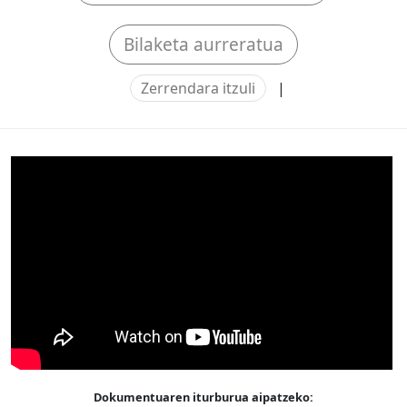
Bilaketa aurreratua
Zerrendara itzuli
|
Dokumentuaren iturburua aipatzeko: