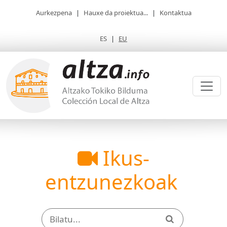
Aurkezpena
|
Hauxe da proiektua...
|
Kontaktua
ES
|
EU
Ikus-
entzunezkoak