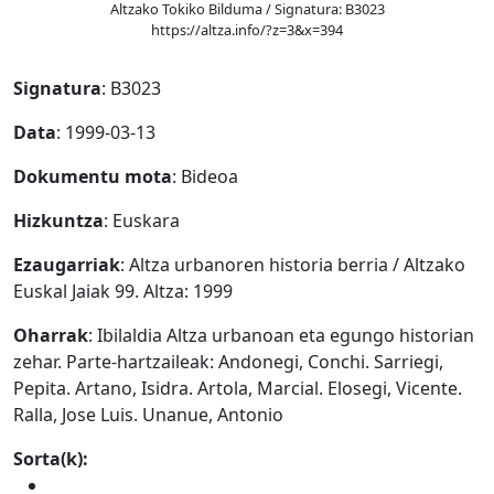
Altzako Tokiko Bilduma / Signatura: B3023
https://altza.info/?z=3&x=394
Signatura
: B3023
Data
: 1999-03-13
Dokumentu mota
: Bideoa
Hizkuntza
: Euskara
Ezaugarriak
: Altza urbanoren historia berria / Altzako
Euskal Jaiak 99. Altza: 1999
Oharrak
: Ibilaldia Altza urbanoan eta egungo historian
zehar. Parte-hartzaileak: Andonegi, Conchi. Sarriegi,
Pepita. Artano, Isidra. Artola, Marcial. Elosegi, Vicente.
Ralla, Jose Luis. Unanue, Antonio
Sorta(k):