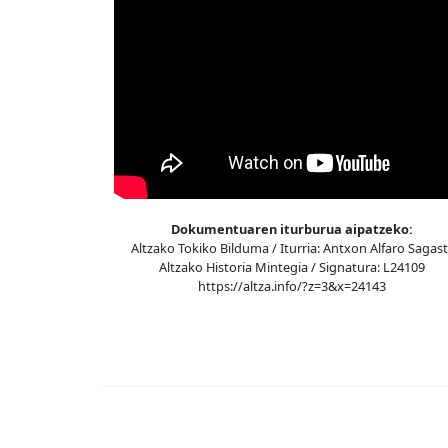
Dokumentuaren iturburua aipatzeko:
Altzako Tokiko Bilduma / Iturria: Antxon Alfaro Sagasti
Altzako Historia Mintegia / Signatura: L24109
https://altza.info/?z=3&x=24143