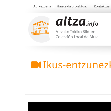
Aurkezpena
|
Hauxe da proiektua...
|
Kontaktua
Ikus-entzunez