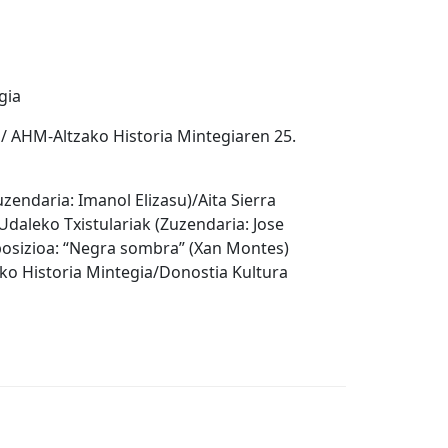
gia
a / AHM-Altzako Historia Mintegiaren 25.
zendaria: Imanol Elizasu)/Aita Sierra
daleko Txistulariak (Zuzendaria: Jose
osizioa: “Negra sombra” (Xan Montes)
zako Historia Mintegia/Donostia Kultura