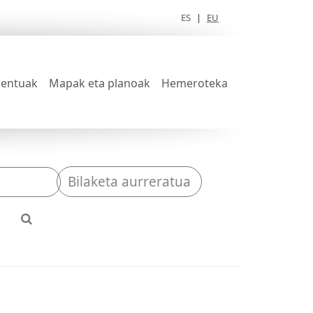
ES
|
EU
entuak
Mapak eta planoak
Hemeroteka
Bilaketa aurreratua