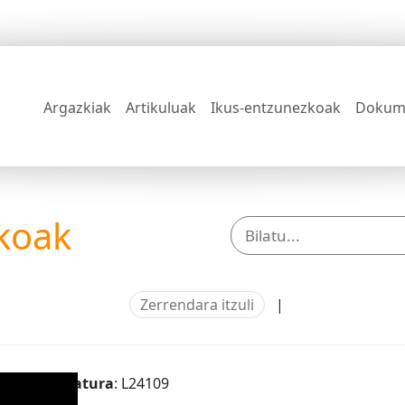
Argazkiak
Artikuluak
Ikus-entzunezkoak
Dokum
koak
Zerrendara itzuli
|
Signatura
: L24109