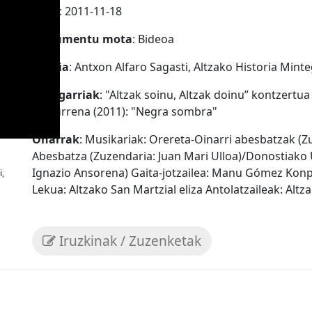
Data
: 2011-11-18
Dokumentu mota
: Bideoa
Iturria
: Antxon Alfaro Sagasti, Altzako Historia Minte
Ezaugarriak
: "Altzak soinu, Altzak doinu” kontzertu
urteurrena (2011): "Negra sombra"
Oharrak
: Musikariak: Orereta-Oinarri abesbatzak (Zu
Abesbatza (Zuzendaria: Juan Mari Ulloa)/Donostiako U
Ignazio Ansorena) Gaita-jotzailea: Manu Gómez Konp
,
Lekua: Altzako San Martzial eliza Antolatzaileak: Alt
Iruzkinak / Zuzenketak