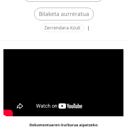
Bilaketa aurreratua
Zerrendara itzuli
|
Dokumentuaren iturburua aipatzeko: