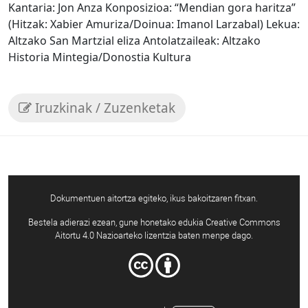
Kantaria: Jon Anza Konposizioa: “Mendian gora haritza”
(Hitzak: Xabier Amuriza/Doinua: Imanol Larzabal) Lekua:
Altzako San Martzial eliza Antolatzaileak: Altzako
Historia Mintegia/Donostia Kultura
Iruzkinak / Zuzenketak
Dokumentuen aitortza egiteko, ikus bakoitzaren fitxan.
Bestela adierazi ezean, gune honetako edukia Creative Commons
Aitortu 4.0 Nazioarteko lizentzia baten menpe dago.