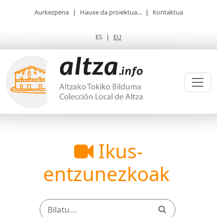
Aurkezpena
|
Hauxe da proiektua...
|
Kontaktua
ES
|
EU
Ikus-
entzunezkoak