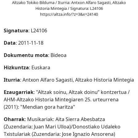
Altzako Tokiko Bilduma / Iturria: Antxon Alfaro Sagasti, Altzako
Historia Mintegia / Signatura: L24106
https://altza.info/?z=3&x=24140
Signatura
: L24106
Data
: 2011-11-18
Dokumentu mota
: Bideoa
Hizkuntza
: Euskara
Iturria
: Antxon Alfaro Sagasti, Altzako Historia Mintegia
Ezaugarriak
: "Altzak soinu, Altzak doinu” kontzertua /
AHM-Altzako Historia Mintegiaren 25. urteurrena
(2011): "Mendian gora haritza"
Oharrak
: Musikariak: Aita Sierra Abesbatza
(Zuzendaria: Juan Mari Ulloa)/Donostiako Udaleko
Txistulariak (Zuzendaria: Jose Ignazio Ansorena)