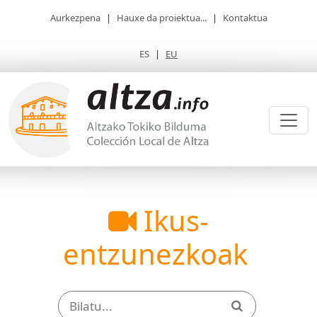
Aurkezpena
|
Hauxe da proiektua...
|
Kontaktua
ES
|
EU
Ikus-
entzunezkoak