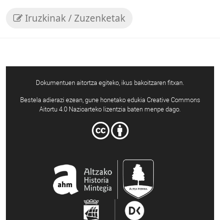
Iruzkinak / Zuzenketak
Dokumentuen aitortza egiteko, ikus bakoitzaren fitxan.
Bestela adierazi ezean, gune honetako edukia Creative Commons
Aitortu 4.0 Nazioarteko lizentzia baten menpe dago.