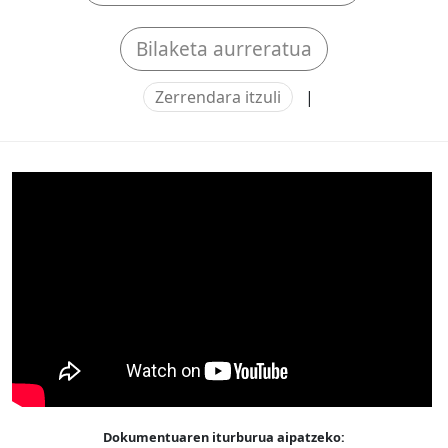
Bilaketa aurreratua
Zerrendara itzuli
|
Dokumentuaren iturburua aipatzeko: