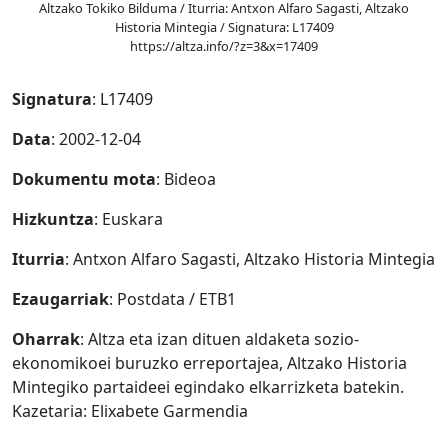
Altzako Tokiko Bilduma / Iturria: Antxon Alfaro Sagasti, Altzako
Historia Mintegia / Signatura: L17409
https://altza.info/?z=3&x=17409
Signatura
: L17409
Data
: 2002-12-04
Dokumentu mota
: Bideoa
Hizkuntza
: Euskara
Iturria
: Antxon Alfaro Sagasti, Altzako Historia Mintegia
Ezaugarriak
: Postdata / ETB1
Oharrak
: Altza eta izan dituen aldaketa sozio-
ekonomikoei buruzko erreportajea, Altzako Historia
Mintegiko partaideei egindako elkarrizketa batekin.
Kazetaria: Elixabete Garmendia