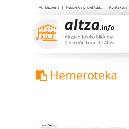
Aurkezpena
|
Hauxe da proiektua...
|
Kontaktua
Hemeroteka