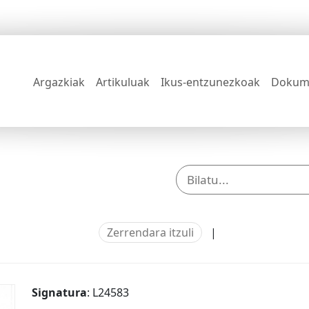
Argazkiak
Artikuluak
Ikus-entzunezkoak
Dokum
Zerrendara itzuli
|
Signatura
: L24583