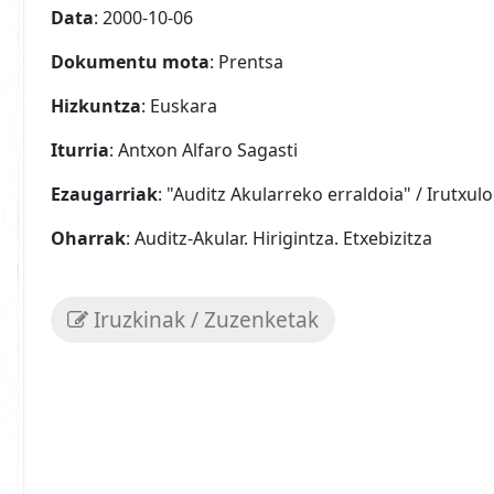
Data
: 2000-10-06
Dokumentu mota
: Prentsa
Hizkuntza
: Euskara
Iturria
: Antxon Alfaro Sagasti
Ezaugarriak
: "Auditz Akularreko erraldoia" / Irutxul
Oharrak
: Auditz-Akular. Hirigintza. Etxebizitza
Iruzkinak / Zuzenketak