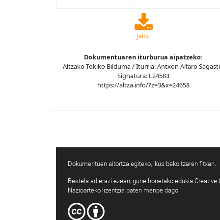
Jaitsi
Dokumentuaren iturburua aipatzeko:
Altzako Tokiko Bilduma / Iturria: Antxon Alfaro Sagasti
Signatura: L24583
https://altza.info/?z=3&x=24658
Dokumentuen aitortza egiteko, ikus bakoitzaren fitxan.
Bestela adierazi ezean, gune honetako edukia Creativ
Nazioarteko lizentzia baten menpe dago.