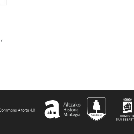
 /
e Commons Aitortu 4.0