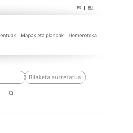
ES
|
EU
entuak
Mapak eta planoak
Hemeroteka
Bilaketa aurreratua