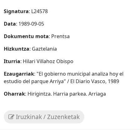
Signatura
: L24578
Data
: 1989-09-05
Dokumentu mota
: Prentsa
Hizkuntza
: Gaztelania
Iturria
: Hilari Villahoz Obispo
Ezaugarriak
: "El gobierno municipal analiza hoy el
estudio del parque Arriya" / El Diario Vasco, 1989
Oharrak
: Hirigintza. Harria parkea. Arriaga
Iruzkinak / Zuzenketak