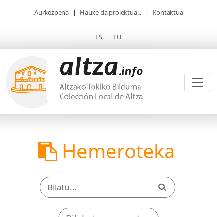
Aurkezpena
|
Hauxe da proiektua...
|
Kontaktua
ES
|
EU
Hemeroteka