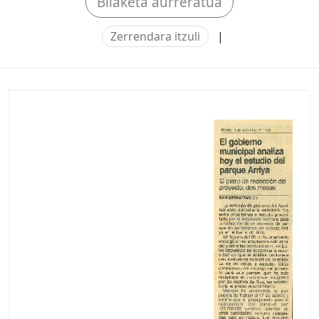
Bilaketa aurreratua
Zerrendara itzuli
|