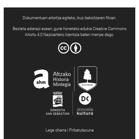
Dokumentuen aitortza egiteko, ikus bakoitzaren fitxan.
Bestela adierazi ezean, gune honetako edukia Creative Commons
Aitortu 4.0 Nazioarteko lizentzia baten menpe dago.
Lege oharra | Pribatutasuna