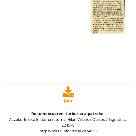
Jaitsi
Dokumentuaren iturburua aipatzeko:
Altzako Tokiko Bilduma / Iturria: Hilari Villahoz Obispo / Signatura:
L24578
https://altza.info/?z=3&x=24653