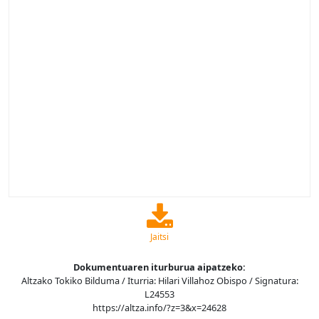
Jaitsi
Dokumentuaren iturburua aipatzeko:
Altzako Tokiko Bilduma / Iturria: Hilari Villahoz Obispo / Signatura:
L24553
https://altza.info/?z=3&x=24628