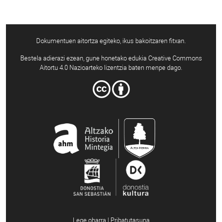
Dokumentuen aitortza egiteko, ikus bakoitzaren fitxan.
Bestela adierazi ezean, gune honetako edukia Creative Commons
Aitortu 4.0 Nazioarteko lizentzia baten menpe dago.
Lege oharra | Pribatutasuna