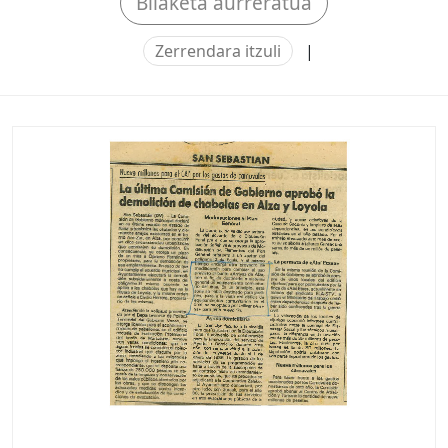
Bilaketa aurreratua
Zerrendara itzuli
|