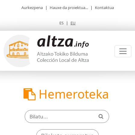
Aurkezpena
|
Hauxe da proiektua...
|
Kontaktua
ES
|
EU
Hemeroteka