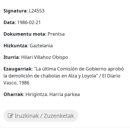
Signatura
: L24553
Data
: 1986-02-21
Dokumentu mota
: Prentsa
Hizkuntza
: Gaztelania
Iturria
: Hilari Villahoz Obispo
Ezaugarriak
: "La última Comisión de Gobierno aprobó
la demolición de chabolas en Alza y Loyola" / El Diario
Vasco, 1986
Oharrak
: Hirigintza. Harria parkea
Iruzkinak / Zuzenketak