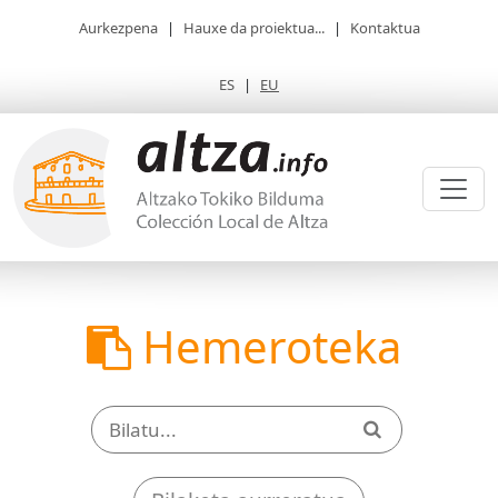
Aurkezpena
|
Hauxe da proiektua...
|
Kontaktua
ES
|
EU
Hemeroteka