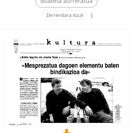
Bilaketa aurreratua
Zerrendara itzuli
|