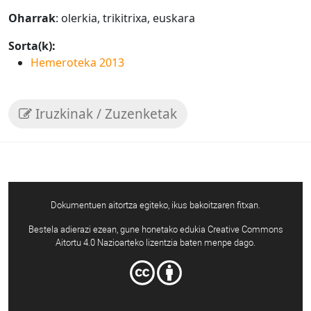
Oharrak
: olerkia, trikitrixa, euskara
Sorta(k):
Hemeroteka 2013
Iruzkinak / Zuzenketak
Dokumentuen aitortza egiteko, ikus bakoitzaren fitxan.
Bestela adierazi ezean, gune honetako edukia Creative Commons
Aitortu 4.0 Nazioarteko lizentzia baten menpe dago.