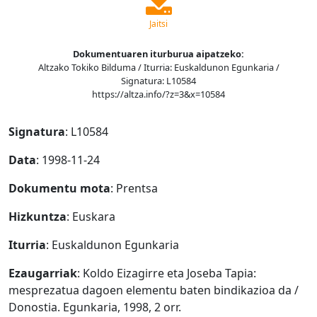
Jaitsi
Dokumentuaren iturburua aipatzeko:
Altzako Tokiko Bilduma / Iturria: Euskaldunon Egunkaria /
Signatura: L10584
https://altza.info/?z=3&x=10584
Signatura
: L10584
Data
: 1998-11-24
Dokumentu mota
: Prentsa
Hizkuntza
: Euskara
Iturria
: Euskaldunon Egunkaria
Ezaugarriak
: Koldo Eizagirre eta Joseba Tapia:
mesprezatua dagoen elementu baten bindikazioa da /
Donostia. Egunkaria, 1998, 2 orr.