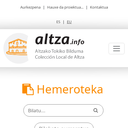
Aurkezpena
|
Hauxe da proiektua...
|
Kontaktua
ES
|
EU
Hemeroteka