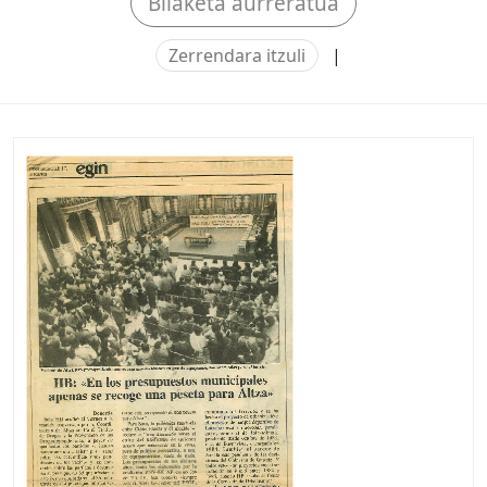
Bilaketa aurreratua
Zerrendara itzuli
|