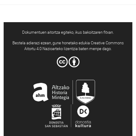
Dokumentuen aitortza egiteko, ikus bakoitzaren fitxan.
Bestela adierazi ezean, gune honetako edukia Creative Commons
Aitortu 4.0 Nazioarteko lizentzia baten menpe dago.