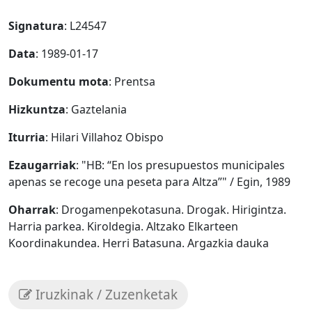
Signatura
: L24547
Data
: 1989-01-17
Dokumentu mota
: Prentsa
Hizkuntza
: Gaztelania
Iturria
: Hilari Villahoz Obispo
Ezaugarriak
: "HB: “En los presupuestos municipales
apenas se recoge una peseta para Altza”" / Egin, 1989
Oharrak
: Drogamenpekotasuna. Drogak. Hirigintza.
Harria parkea. Kiroldegia. Altzako Elkarteen
Koordinakundea. Herri Batasuna. Argazkia dauka
Iruzkinak / Zuzenketak