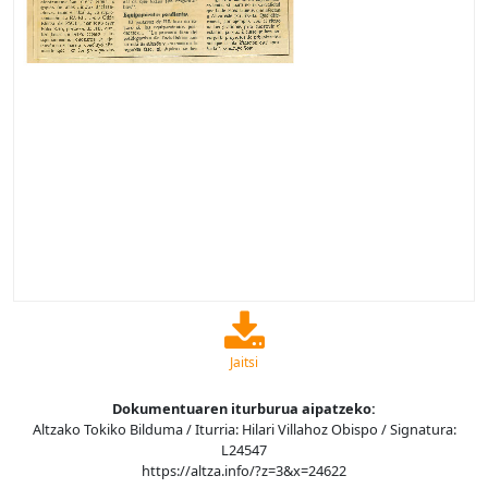
Jaitsi
Dokumentuaren iturburua aipatzeko:
Altzako Tokiko Bilduma / Iturria: Hilari Villahoz Obispo / Signatura:
L24547
https://altza.info/?z=3&x=24622