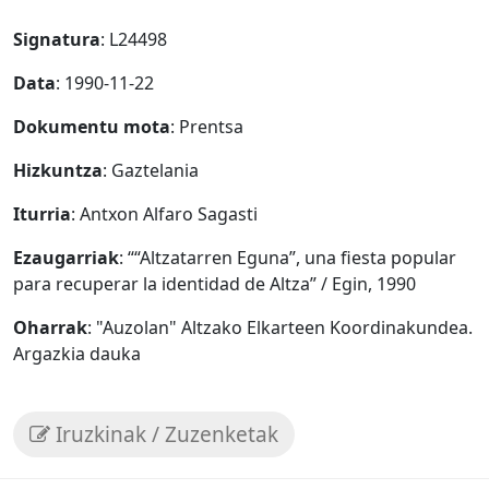
Signatura
: L24498
Data
: 1990-11-22
Dokumentu mota
: Prentsa
Hizkuntza
: Gaztelania
Iturria
: Antxon Alfaro Sagasti
Ezaugarriak
: ““Altzatarren Eguna”, una fiesta popular
para recuperar la identidad de Altza” / Egin, 1990
Oharrak
: "Auzolan" Altzako Elkarteen Koordinakundea.
Argazkia dauka
Iruzkinak / Zuzenketak