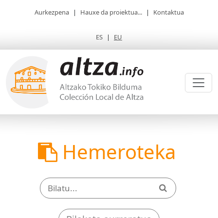
Aurkezpena
|
Hauxe da proiektua...
|
Kontaktua
ES
|
EU
Hemeroteka