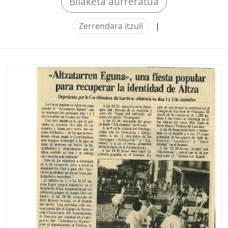
Bilaketa aurreratua
Zerrendara itzuli
|