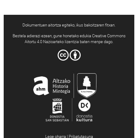
Dokumentuen aitortza egiteko, ikus bakoitzaren fitxan.
Bestela adierazi ezean, gune honetako edukia Creative Commons
Aitortu 4.0 Nazioarteko lizentzia baten menpe dago.
Lege oharra | Pribatutasuna