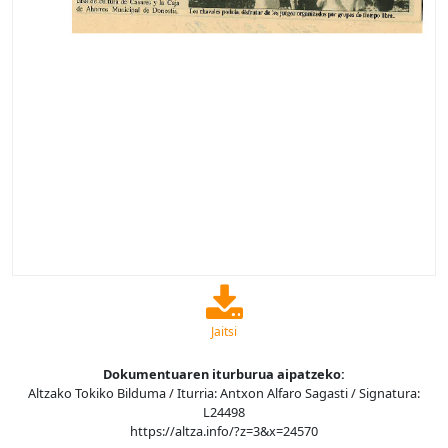
Jaitsi
Dokumentuaren iturburua aipatzeko:
Altzako Tokiko Bilduma / Iturria: Antxon Alfaro Sagasti / Signatura:
L24498
https://altza.info/?z=3&x=24570