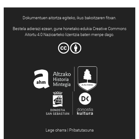
Dokumentuen aitortza egiteko, ikus bakoitzaren fitxan.
Bestela adierazi ezean, gune honetako edukia Creative Commons
Aitortu 4.0 Nazioarteko lizentzia baten menpe dago.
Lege oharra | Pribatutasuna