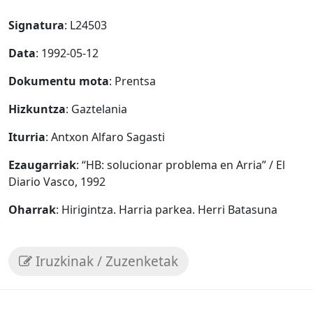
Signatura
: L24503
Data
: 1992-05-12
Dokumentu mota
: Prentsa
Hizkuntza
: Gaztelania
Iturria
: Antxon Alfaro Sagasti
Ezaugarriak
: “HB: solucionar problema en Arria” / El
Diario Vasco, 1992
Oharrak
: Hirigintza. Harria parkea. Herri Batasuna
Iruzkinak / Zuzenketak