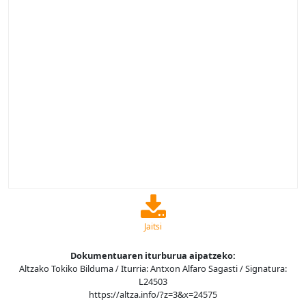
Jaitsi
Dokumentuaren iturburua aipatzeko:
Altzako Tokiko Bilduma / Iturria: Antxon Alfaro Sagasti / Signatura:
L24503
https://altza.info/?z=3&x=24575