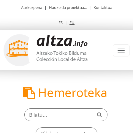
Aurkezpena
|
Hauxe da proiektua...
|
Kontaktua
ES
|
EU
Hemeroteka