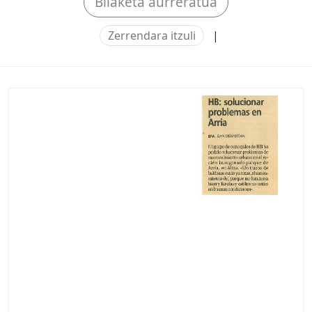
Bilaketa aurreratua
Zerrendara itzuli
|