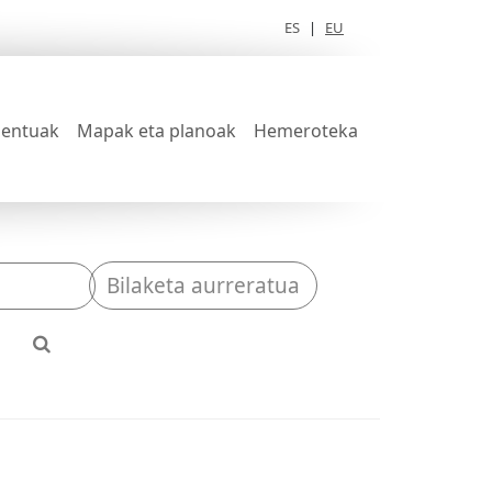
ES
|
EU
entuak
Mapak eta planoak
Hemeroteka
Bilaketa aurreratua