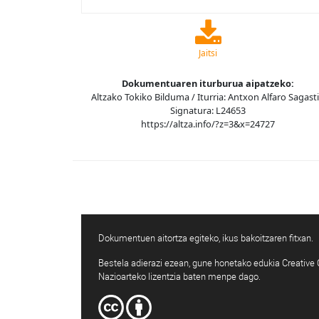
Jaitsi
Dokumentuaren iturburua aipatzeko:
Altzako Tokiko Bilduma / Iturria: Antxon Alfaro Sagasti
Signatura: L24653
https://altza.info/?z=3&x=24727
Dokumentuen aitortza egiteko, ikus bakoitzaren fitxan.
Bestela adierazi ezean, gune honetako edukia Creativ
Nazioarteko lizentzia baten menpe dago.