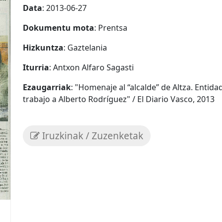
Data
: 2013-06-27
Dokumentu mota
: Prentsa
Hizkuntza
: Gaztelania
Iturria
: Antxon Alfaro Sagasti
Ezaugarriak
: "Homenaje al “alcalde” de Altza. Entid
trabajo a Alberto Rodríguez" / El Diario Vasco, 2013
Iruzkinak / Zuzenketak