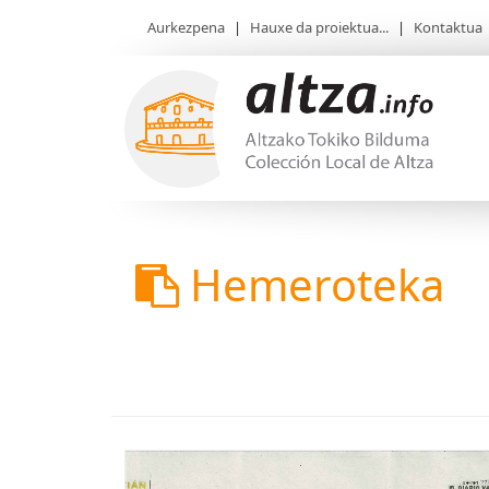
Aurkezpena
|
Hauxe da proiektua...
|
Kontaktua
Hemeroteka