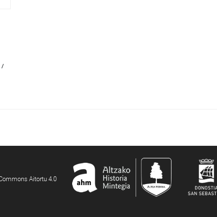
 /
e Commons Aitortu 4.0