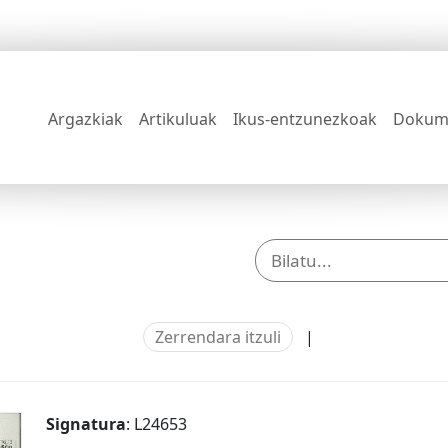
Argazkiak
Artikuluak
Ikus-entzunezkoak
Dokum
Zerrendara itzuli
|
Signatura
: L24653