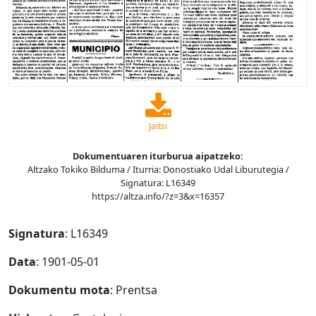
Jaitsi
Dokumentuaren iturburua aipatzeko:
Altzako Tokiko Bilduma / Iturria: Donostiako Udal Liburutegia /
Signatura: L16349
https://altza.info/?z=3&x=16357
Signatura
: L16349
Data
: 1901-05-01
Dokumentu mota
: Prentsa