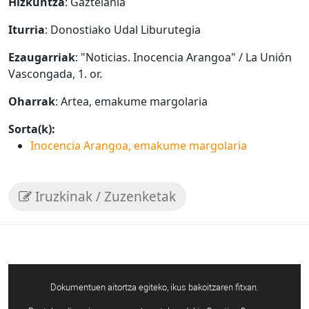
Hizkuntza
: Gaztelania
Iturria
: Donostiako Udal Liburutegia
Ezaugarriak
: "Noticias. Inocencia Arangoa" / La Unión
Vascongada, 1. or.
Oharrak
: Artea, emakume margolaria
Sorta(k):
Inocencia Arangoa, emakume margolaria
Iruzkinak / Zuzenketak
Dokumentuen aitortza egiteko, ikus bakoitzaren fitxan.