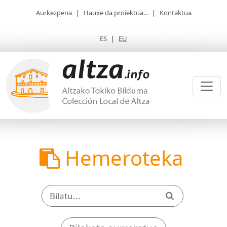
Aurkezpena
|
Hauxe da proiektua...
|
Kontaktua
ES
|
EU
Hemeroteka