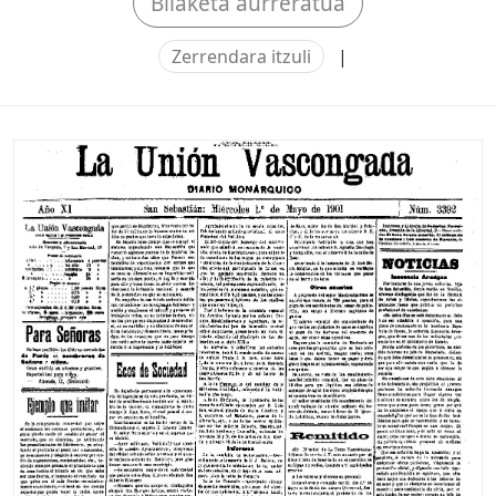
Bilaketa aurreratua
Zerrendara itzuli
|