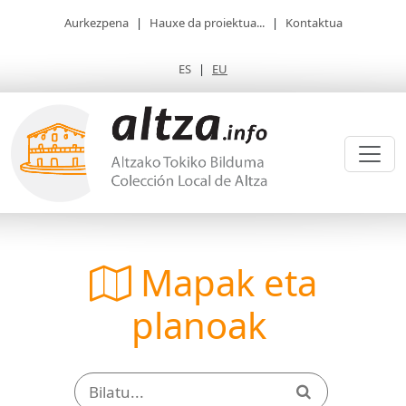
Aurkezpena
|
Hauxe da proiektua...
|
Kontaktua
ES
|
EU
Mapak eta
planoak