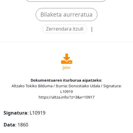
Bilaketa aurreratua
Zerrendara itzuli
|
Jaitsi
Dokumentuaren iturburua aipatzeko:
Altzako Tokiko Bilduma / Iturria: Donostiako Udala / Signatura:
L10919
https://altza.info/?z=3&x=10917
Signatura
: L10919
Data
: 1860