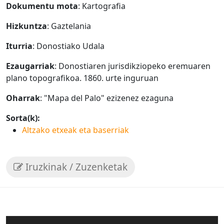
Dokumentu mota
: Kartografia
Hizkuntza
: Gaztelania
Iturria
: Donostiako Udala
Ezaugarriak
: Donostiaren jurisdikziopeko eremuaren
plano topografikoa. 1860. urte inguruan
Oharrak
: "Mapa del Palo" ezizenez ezaguna
Sorta(k):
Altzako etxeak eta baserriak
Iruzkinak / Zuzenketak