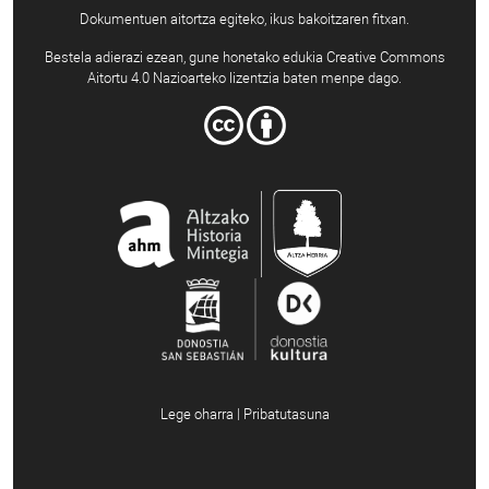
Dokumentuen aitortza egiteko, ikus bakoitzaren fitxan.
Bestela adierazi ezean, gune honetako edukia Creative Commons
Aitortu 4.0 Nazioarteko lizentzia baten menpe dago.
Lege oharra | Pribatutasuna