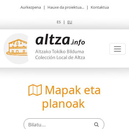
Aurkezpena
|
Hauxe da proiektua...
|
Kontaktua
ES
|
EU
Mapak eta
planoak