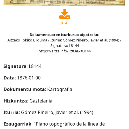
Jaitsi
Dokumentuaren iturburua aipatzeko:
Altzako Tokiko Bilduma / Iturria: Gómez Piñeiro, Javier et al. (1994) /
Signatura: L8144
https://altza.info/?z=3&x=8144
Signatura
: L8144
Data
: 1876-01-00
Dokumentu mota
: Kartografia
Hizkuntza
: Gaztelania
Iturria
: Gómez Piñeiro, Javier et al. (1994)
Ezaugarriak
: "Plano topográfico de la línea de