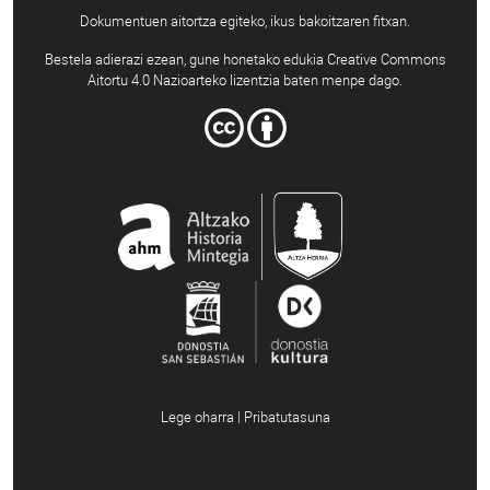
Dokumentuen aitortza egiteko, ikus bakoitzaren fitxan.
Bestela adierazi ezean, gune honetako edukia Creative Commons
Aitortu 4.0 Nazioarteko lizentzia baten menpe dago.
Lege oharra | Pribatutasuna