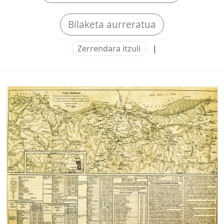
Bilaketa aurreratua
Zerrendara itzuli
|