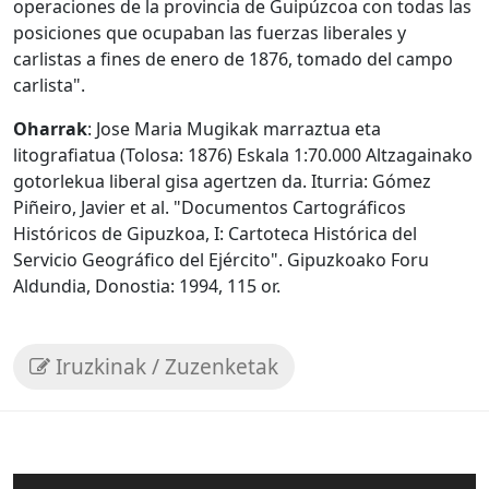
operaciones de la provincia de Guipúzcoa con todas las
posiciones que ocupaban las fuerzas liberales y
carlistas a fines de enero de 1876, tomado del campo
carlista".
Oharrak
: Jose Maria Mugikak marraztua eta
litografiatua (Tolosa: 1876) Eskala 1:70.000 Altzagainako
gotorlekua liberal gisa agertzen da. Iturria: Gómez
Piñeiro, Javier et al. "Documentos Cartográficos
Históricos de Gipuzkoa, I: Cartoteca Histórica del
Servicio Geográfico del Ejército". Gipuzkoako Foru
Aldundia, Donostia: 1994, 115 or.
Iruzkinak / Zuzenketak