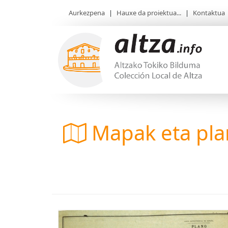
Aurkezpena
|
Hauxe da proiektua...
|
Kontaktua
Mapak eta pl