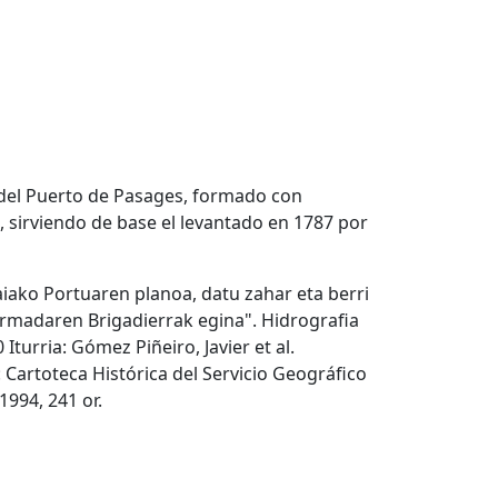
 del Puerto de Pasages, formado con
 sirviendo de base el levantado en 1787 por
aiako Portuaren planoa, datu zahar eta berri
Armadaren Brigadierrak egina". Hidrografia
 Iturria: Gómez Piñeiro, Javier et al.
Cartoteca Histórica del Servicio Geográfico
1994, 241 or.