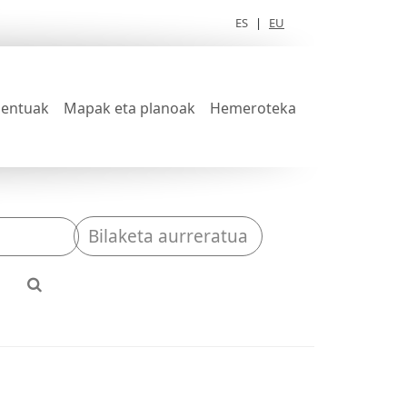
ES
|
EU
entuak
Mapak eta planoak
Hemeroteka
Bilaketa aurreratua