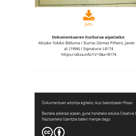
Jaitsi
Dokumentuaren iturburua aipatzeko:
Altzako Tokiko Bilduma / Iturria: Gómez Piñeiro, Javier 
al. (1994) / Signatura: L8174
https://altza.info/?z=3&x=8174
Dokumentuen aitortza egiteko, ikus bakoitzaren fitxan.
Bestela adierazi ezean, gune honetako edukia Creativ
Nazioarteko lizentzia baten menpe dago.