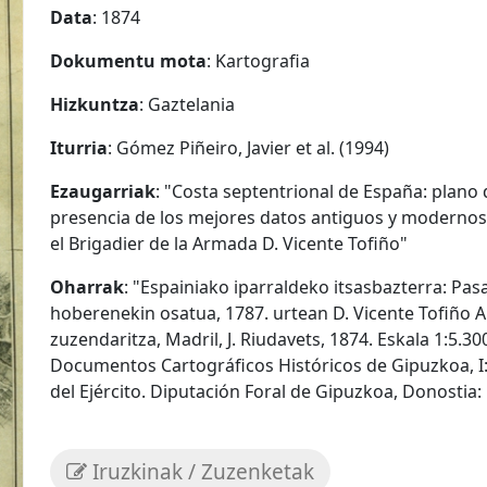
Data
: 1874
Dokumentu mota
: Kartografia
Hizkuntza
: Gaztelania
Iturria
: Gómez Piñeiro, Javier et al. (1994)
Ezaugarriak
: "Costa septentrional de España: plano
presencia de los mejores datos antiguos y modernos,
el Brigadier de la Armada D. Vicente Tofiño"
Oharrak
: "Espainiako iparraldeko itsasbazterra: Pas
hoberenekin osatua, 1787. urtean D. Vicente Tofiño 
zuzendaritza, Madril, J. Riudavets, 1874. Eskala 1:5.300
Documentos Cartográficos Históricos de Gipuzkoa, I: 
del Ejército. Diputación Foral de Gipuzkoa, Donostia: 
Iruzkinak / Zuzenketak