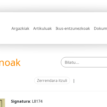
Argazkiak
Artikuluak
Ikus-entzunezkoak
Dokum
anoak
Zerrendara itzuli
|
Signatura
: L8174