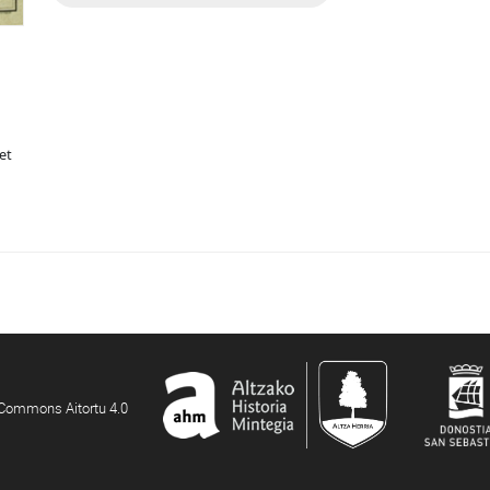
et
e Commons Aitortu 4.0