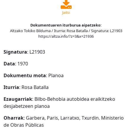
Jaitsi
Dokumentuaren iturburua aipatzeko:
Altzako Tokiko Bilduma / Iturria: Rosa Batalla / Signatura: L21903
https://altza.info/?z=3&x=21936
Signatura
: L21903
Data
: 1970
Dokumentu mota
: Planoa
Iturria
: Rosa Batalla
Ezaugarriak
: Bilbo-Behobia autobidea eraikitzeko
desjabetzeen planoa
Oharrak
: Garbera, Paris, Larratxo, Txurdin. Ministerio
de Obras Públicas