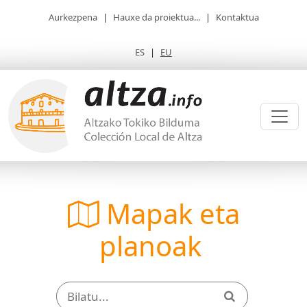
Aurkezpena
|
Hauxe da proiektua...
|
Kontaktua
ES
|
EU
Mapak eta
planoak