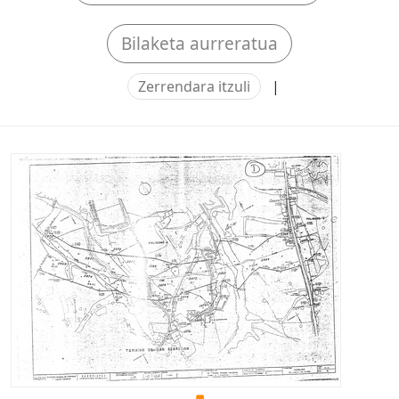
Bilaketa aurreratua
Zerrendara itzuli
|