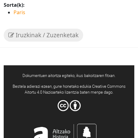
Sorta(k):
Paris
Iruzkinak / Zuzenketak
Dokumentuen aitortza egiteko, ikus bakoitzaren fitxan.
Bestela adierazi ezean, gune honetako edukia Creative Commons
Aitortu 4.0 Nazioarteko lizentzia baten menpe dago.