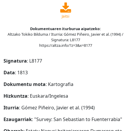
Jaitsi
Dokumentuaren iturburua aipatzeko:
Altzako Tokiko Bilduma / Iturria: Gómez Piñeiro, Javier et al. (1994) /
Signatura: L8177
https://altza.info/?z=3&x=8177
Signatura
: L8177
Data
: 1813
Dokumentu mota
: Kartografia
Hizkuntza
: Euskara/Ingelesa
Iturria
: Gómez Piñeiro, Javier et al. (1994)
Ezaugarriak
: "Survey: San Sebastian to Fuenterrabia"
Oharrak
: Estatu Nagusi britaniarraren Dumaresq eta