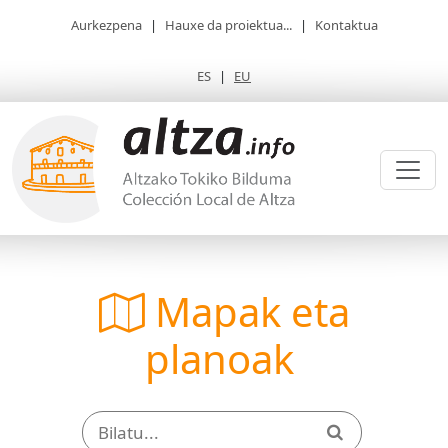
Aurkezpena
|
Hauxe da proiektua...
|
Kontaktua
ES
|
EU
Mapak eta
planoak