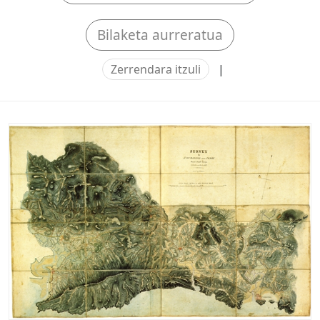
Bilaketa aurreratua
Zerrendara itzuli
|