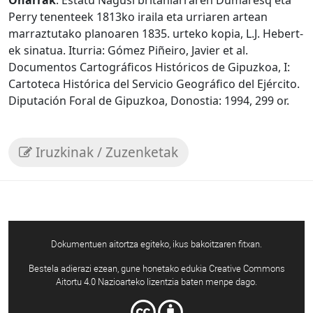
Perry tenenteek 1813ko iraila eta urriaren artean
marraztutako planoaren 1835. urteko kopia, L.J. Hebert-
ek sinatua. Iturria: Gómez Piñeiro, Javier et al.
Documentos Cartográficos Históricos de Gipuzkoa, I:
Cartoteca Histórica del Servicio Geográfico del Ejército.
Diputación Foral de Gipuzkoa, Donostia: 1994, 299 or.
Iruzkinak / Zuzenketak
Dokumentuen aitortza egiteko, ikus bakoitzaren fitxan.
Bestela adierazi ezean, gune honetako edukia Creative Commons
Aitortu 4.0 Nazioarteko lizentzia baten menpe dago.