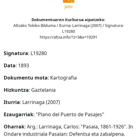
Jaitsi
Dokumentuaren iturburua aipatzeko:
Altzako Tokiko Bilduma / Iturria: Larrinaga (2007) / Signatura:
L19280
https://altza.info/?z=3&x=19291
Signatura
: L19280
Data
: 1893
Dokumentu mota
: Kartografia
Hizkuntza
: Gaztelania
Iturria
: Larrinaga (2007)
Ezaugarriak
: "Plano del Puerto de Pasajes"
Oharrak
: Arg.: Larrinaga, Carlos: "Pasaia, 1861-1926". In
Ondare industriala Pasaian: Defentsa eta zabalpena.