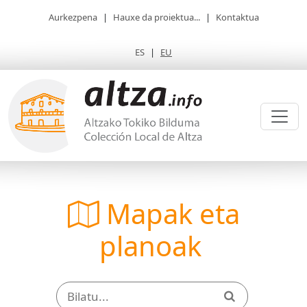
Aurkezpena
|
Hauxe da proiektua...
|
Kontaktua
ES
|
EU
Mapak eta
planoak