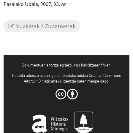
Pasaiako Udala, 2007, 93. or.
Iruzkinak / Zuzenketak
Dokumentuen aitortza egiteko, ikus bakoitzaren fitxan.
Bestela adierazi ezean, gune honetako edukia Creative Commons
Aitortu 4.0 Nazioarteko lizentzia baten menpe dago.