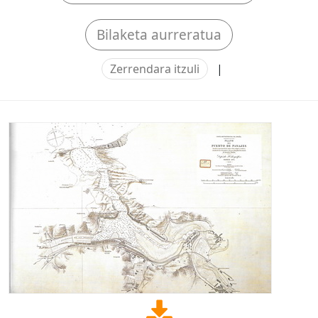
Bilaketa aurreratua
Zerrendara itzuli
|