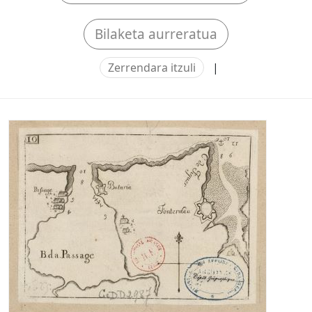
Bilaketa aurreratua
Zerrendara itzuli
|