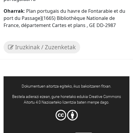
Oharrak
: Plan portugais du havre de Fontarabie et du
port du Passage](1665) Bibliothèque Nationale de
France, département Cartes et plans , GE DD-2987
Iruzkinak / Zuzenketak
Dokumentuen aitortza egiteko, ikus bakoitzaren fitxan.
Bestela adierazi ezean, gune honetako edukia Creative Commons
Aitortu 4.0 Nazioarteko lizentzia baten menpe dago.