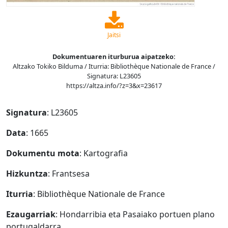
Jaitsi
Dokumentuaren iturburua aipatzeko:
Altzako Tokiko Bilduma / Iturria: Bibliothèque Nationale de France /
Signatura: L23605
https://altza.info/?z=3&x=23617
Signatura
: L23605
Data
: 1665
Dokumentu mota
: Kartografia
Hizkuntza
: Frantsesa
Iturria
: Bibliothèque Nationale de France
Ezaugarriak
: Hondarribia eta Pasaiako portuen plano
portugaldarra