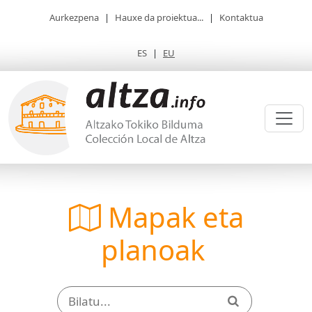
Aurkezpena
|
Hauxe da proiektua...
|
Kontaktua
ES
|
EU
Mapak eta
planoak