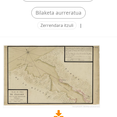
Bilaketa aurreratua
Zerrendara itzuli
|