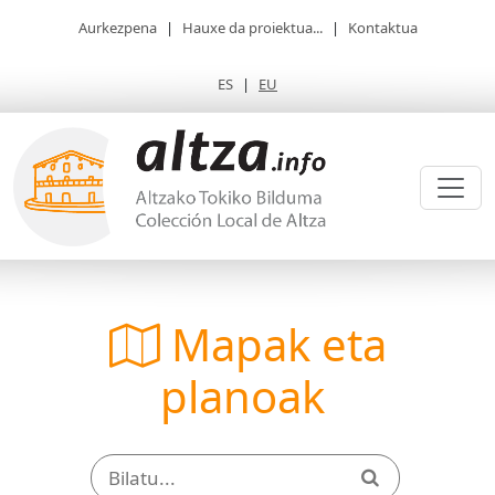
Aurkezpena
|
Hauxe da proiektua...
|
Kontaktua
ES
|
EU
Mapak eta
planoak