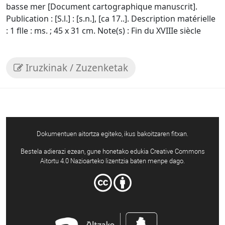
basse mer [Document cartographique manuscrit].
Publication : [S.l.] : [s.n.], [ca 17..]. Description matérielle
: 1 flle : ms. ; 45 x 31 cm. Note(s) : Fin du XVIIIe siècle
Iruzkinak / Zuzenketak
Dokumentuen aitortza egiteko, ikus bakoitzaren fitxan.
Bestela adierazi ezean, gune honetako edukia Creative Commons
Aitortu 4.0 Nazioarteko lizentzia baten menpe dago.