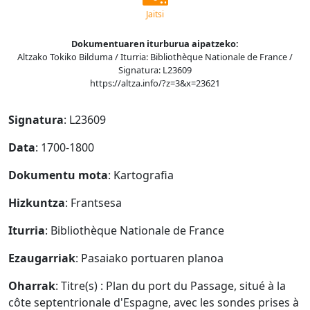
Jaitsi
Dokumentuaren iturburua aipatzeko:
Altzako Tokiko Bilduma / Iturria: Bibliothèque Nationale de France /
Signatura: L23609
https://altza.info/?z=3&x=23621
Signatura
: L23609
Data
: 1700-1800
Dokumentu mota
: Kartografia
Hizkuntza
: Frantsesa
Iturria
: Bibliothèque Nationale de France
Ezaugarriak
: Pasaiako portuaren planoa
Oharrak
: Titre(s) : Plan du port du Passage, situé à la
côte septentrionale d'Espagne, avec les sondes prises à