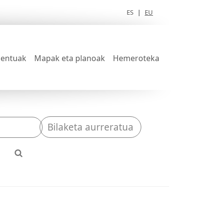
ES
|
EU
entuak
Mapak eta planoak
Hemeroteka
Bilaketa aurreratua