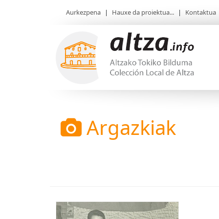
Aurkezpena
|
Hauxe da proiektua...
|
Kontaktua
Argazkiak