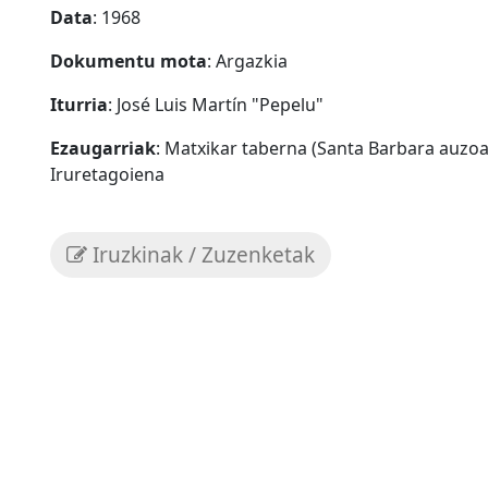
Data
: 1968
Dokumentu mota
: Argazkia
Iturria
: José Luis Martín "Pepelu"
Ezaugarriak
: Matxikar taberna (Santa Barbara auzoa)
Iruretagoiena
Iruzkinak / Zuzenketak