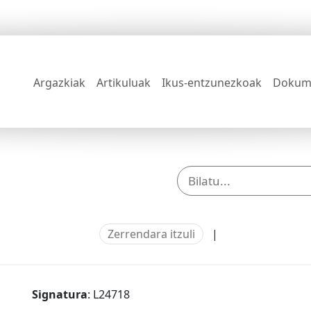
Argazkiak
Artikuluak
Ikus-entzunezkoak
Dokum
Zerrendara itzuli
|
Signatura
: L24718