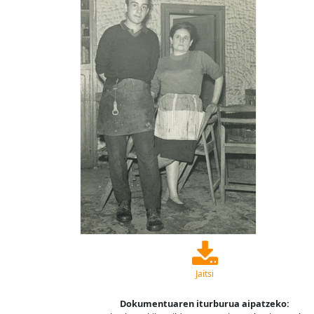
Jaitsi
Dokumentuaren iturburua aipatzeko: