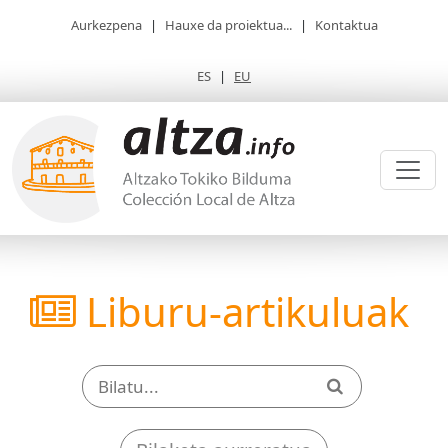
Aurkezpena
|
Hauxe da proiektua...
|
Kontaktua
ES
|
EU
Liburu-artikuluak