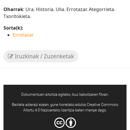
Oharrak
: Ura. Historia. Ulia. Errotazar. Ategorrieta.
Txoritokieta.
Sorta(k):
Errotazar
Iruzkinak / Zuzenketak
Dokumentuen aitortza egiteko, ikus bakoitzaren fitxan.
Bestela adierazi ezean, gune honetako edukia Creative Commons
Aitortu 4.0 Nazioarteko lizentzia baten menpe dago.