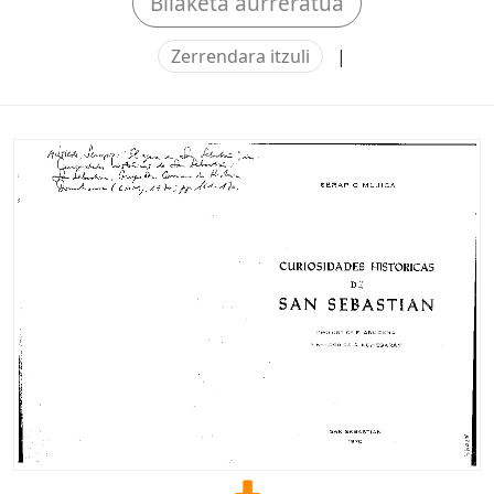
Bilaketa aurreratua
Zerrendara itzuli
|