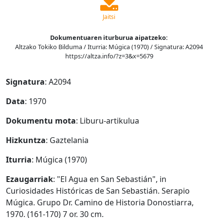
Jaitsi
Dokumentuaren iturburua aipatzeko:
Altzako Tokiko Bilduma / Iturria: Múgica (1970) / Signatura: A2094
https://altza.info/?z=3&x=5679
Signatura
: A2094
Data
: 1970
Dokumentu mota
: Liburu-artikulua
Hizkuntza
: Gaztelania
Iturria
: Múgica (1970)
Ezaugarriak
: "El Agua en San Sebastián", in
Curiosidades Históricas de San Sebastián. Serapio
Múgica. Grupo Dr. Camino de Historia Donostiarra,
1970. (161-170) 7 or. 30 cm.