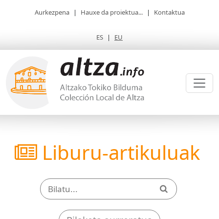
Aurkezpena
|
Hauxe da proiektua...
|
Kontaktua
ES
|
EU
Liburu-artikuluak