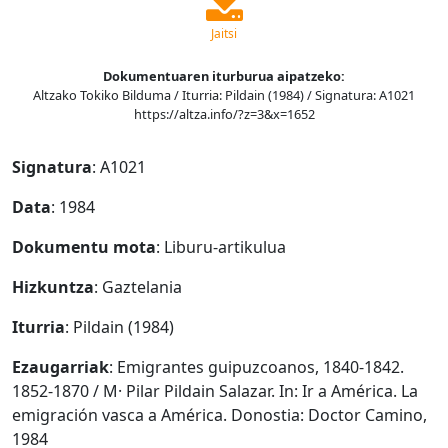
Jaitsi
Dokumentuaren iturburua aipatzeko:
Altzako Tokiko Bilduma / Iturria: Pildain (1984) / Signatura: A1021
https://altza.info/?z=3&x=1652
Signatura
: A1021
Data
: 1984
Dokumentu mota
: Liburu-artikulua
Hizkuntza
: Gaztelania
Iturria
: Pildain (1984)
Ezaugarriak
: Emigrantes guipuzcoanos, 1840-1842.
1852-1870 / M· Pilar Pildain Salazar. In: Ir a América. La
emigración vasca a América. Donostia: Doctor Camino,
1984