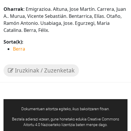
Oharrak
: Emigrazioa. Altuna, Jose Martín. Carrera, Juan
A.. Murua, Vicente Sebastián. Bentarrica, Elías. Otaño,
Ramón Antonio. Usabiaga, Jose. Egurzegi, Maria
Catalina. Berra, Félix.
Sorta(k):
Berra
Iruzkinak / Zuzenketak
Dokumentuen aitortza egiteko, ikus bakoitzaren fitxan.
Bestela adierazi ezean, gune honetako edukia Creative Commons
Aitortu 4.0 Nazioarteko lizentzia baten menpe dago.