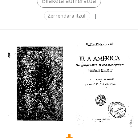
Bilaketa aurreratua
Zerrendara itzuli
|