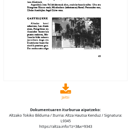
Jaitsi
Dokumentuaren iturburua aipatzeko:
Altzako Tokiko Bilduma / Iturria: Altza Hautsa Kenduz / Signatura:
L9345
https://altza.info/?z=3&x=9343