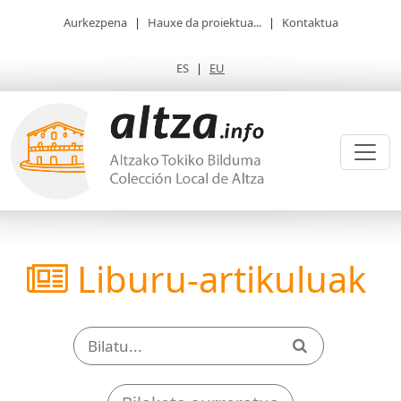
Aurkezpena
|
Hauxe da proiektua...
|
Kontaktua
ES
|
EU
Liburu-artikuluak