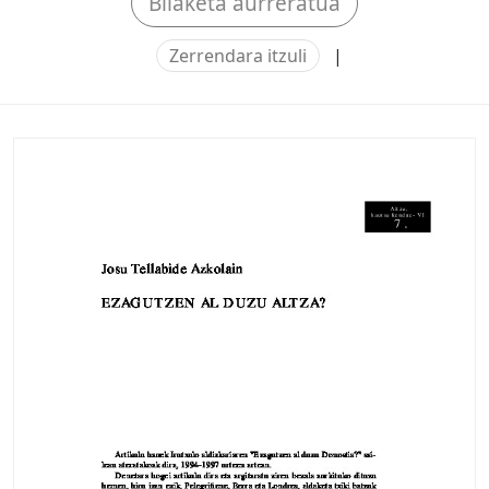
Bilaketa aurreratua
Zerrendara itzuli
|