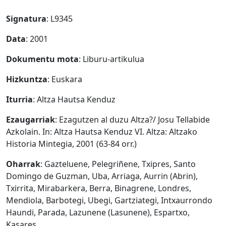
Signatura
: L9345
Data
: 2001
Dokumentu mota
: Liburu-artikulua
Hizkuntza
: Euskara
Iturria
: Altza Hautsa Kenduz
Ezaugarriak
: Ezagutzen al duzu Altza?/ Josu Tellabide
Azkolain. In: Altza Hautsa Kenduz VI. Altza: Altzako
Historia Mintegia, 2001 (63-84 orr.)
Oharrak
: Gazteluene, Pelegriñene, Txipres, Santo
Domingo de Guzman, Uba, Arriaga, Aurrin (Abrin),
Txirrita, Mirabarkera, Berra, Binagrene, Londres,
Mendiola, Barbotegi, Ubegi, Gartziategi, Intxaurrondo
Haundi, Parada, Lazunene (Lasunene), Espartxo,
Kasares