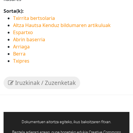
Sorta(k):
Txirrita bertsolaria
Altza Hautsa Kenduz bildumaren artikuluak
Espartxo
Abrin baserria
Arriaga
Berra
Txipres
Iruzkinak / Zuzenketak
Dokumentuen aitortza egiteko, ikus bakoitzaren fitxan.
Bestela adierazi ezean, gune honetako edukia Creative Commons