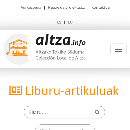
Aurkezpena
|
Hauxe da proiektua...
|
Kontaktua
ES
|
EU
Liburu-artikuluak