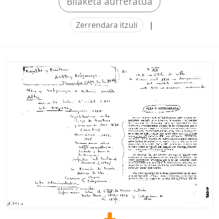
Bilaketa aurreratua
Zerrendara itzuli
|