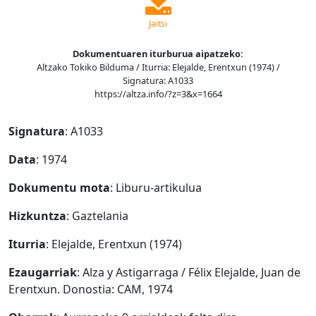
Jaitsi
Dokumentuaren iturburua aipatzeko:
Altzako Tokiko Bilduma / Iturria: Elejalde, Erentxun (1974) /
Signatura: A1033
https://altza.info/?z=3&x=1664
Signatura
: A1033
Data
: 1974
Dokumentu mota
: Liburu-artikulua
Hizkuntza
: Gaztelania
Iturria
: Elejalde, Erentxun (1974)
Ezaugarriak
: Alza y Astigarraga / Félix Elejalde, Juan de
Erentxun. Donostia: CAM, 1974