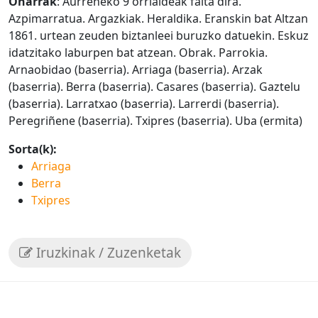
Oharrak
: Aurreneko 9 orrialdeak falta dira.
Azpimarratua. Argazkiak. Heraldika. Eranskin bat Altzan
1861. urtean zeuden biztanleei buruzko datuekin. Eskuz
idatzitako laburpen bat atzean. Obrak. Parrokia.
Arnaobidao (baserria). Arriaga (baserria). Arzak
(baserria). Berra (baserria). Casares (baserria). Gaztelu
(baserria). Larratxao (baserria). Larrerdi (baserria).
Peregriñene (baserria). Txipres (baserria). Uba (ermita)
Sorta(k):
Arriaga
Berra
Txipres
Iruzkinak / Zuzenketak