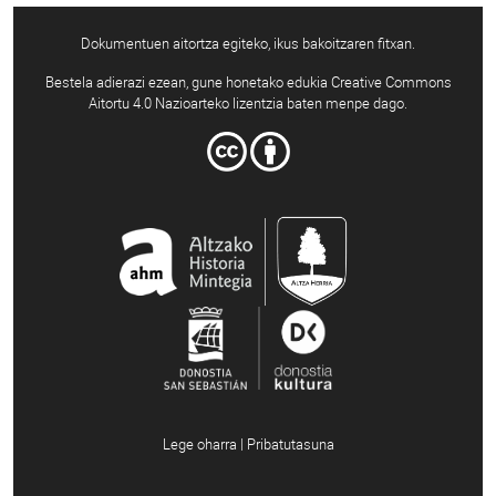
Dokumentuen aitortza egiteko, ikus bakoitzaren fitxan.
Bestela adierazi ezean, gune honetako edukia Creative Commons
Aitortu 4.0 Nazioarteko lizentzia baten menpe dago.
Lege oharra | Pribatutasuna