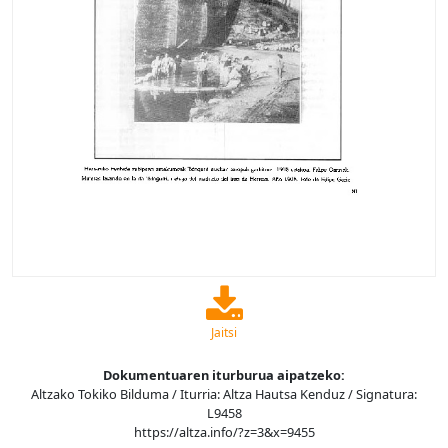
Jaitsi
Dokumentuaren iturburua aipatzeko:
Altzako Tokiko Bilduma / Iturria: Altza Hautsa Kenduz / Signatura:
L9458
https://altza.info/?z=3&x=9455