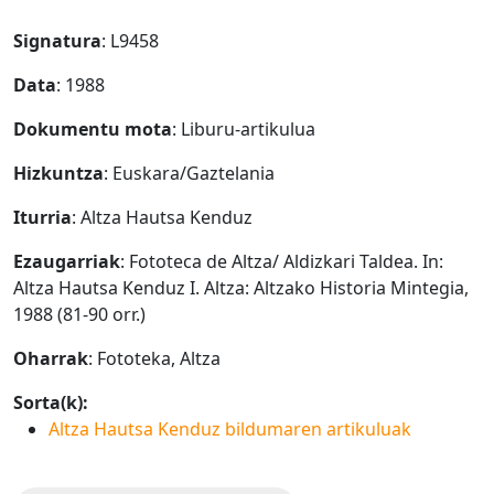
Signatura
: L9458
Data
: 1988
Dokumentu mota
: Liburu-artikulua
Hizkuntza
: Euskara/Gaztelania
Iturria
: Altza Hautsa Kenduz
Ezaugarriak
: Fototeca de Altza/ Aldizkari Taldea. In:
Altza Hautsa Kenduz I. Altza: Altzako Historia Mintegia,
1988 (81-90 orr.)
Oharrak
: Fototeka, Altza
Sorta(k):
Altza Hautsa Kenduz bildumaren artikuluak