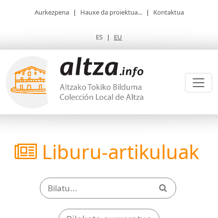
Aurkezpena
|
Hauxe da proiektua...
|
Kontaktua
ES
|
EU
Liburu-artikuluak