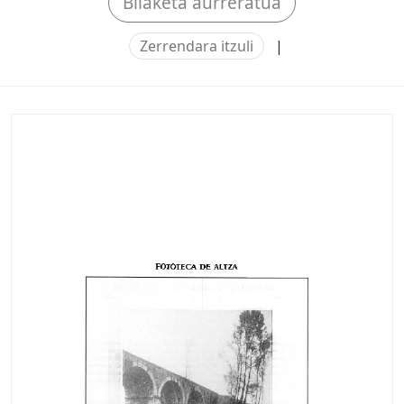
Bilaketa aurreratua
Zerrendara itzuli
|