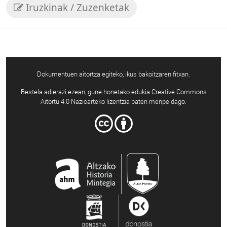
Iruzkinak / Zuzenketak
Dokumentuen aitortza egiteko, ikus bakoitzaren fitxan.
Bestela adierazi ezean, gune honetako edukia Creative Commons
Aitortu 4.0 Nazioarteko lizentzia baten menpe dago.