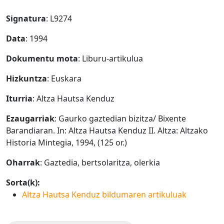
Signatura
: L9274
Data
: 1994
Dokumentu mota
: Liburu-artikulua
Hizkuntza
: Euskara
Iturria
: Altza Hautsa Kenduz
Ezaugarriak
: Gaurko gaztedian bizitza/ Bixente
Barandiaran. In: Altza Hautsa Kenduz II. Altza: Altzako
Historia Mintegia, 1994, (125 or.)
Oharrak
: Gaztedia, bertsolaritza, olerkia
Sorta(k):
Altza Hautsa Kenduz bildumaren artikuluak