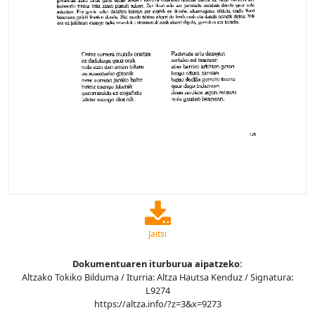
Jaitsi
Dokumentuaren iturburua aipatzeko:
Altzako Tokiko Bilduma / Iturria: Altza Hautsa Kenduz / Signatura:
L9274
https://altza.info/?z=3&x=9273