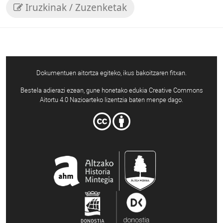
Iruzkinak / Zuzenketak
Dokumentuen aitortza egiteko, ikus bakoitzaren fitxan.
Bestela adierazi ezean, gune honetako edukia Creative Commons
Aitortu 4.0 Nazioarteko lizentzia baten menpe dago.