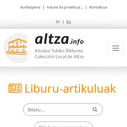
Aurkezpena
|
Hauxe da proiektua...
|
Kontaktua
ES
|
EU
Liburu-artikuluak