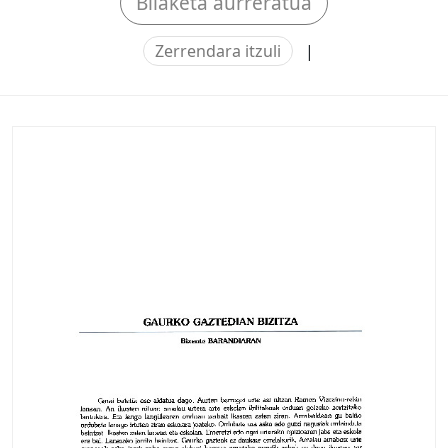
Bilaketa aurreratua
Zerrendara itzuli
|