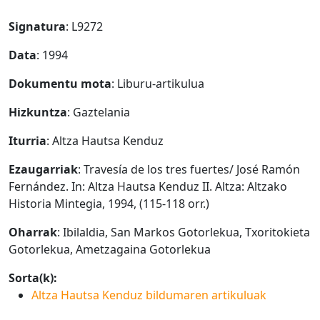
Signatura
: L9272
Data
: 1994
Dokumentu mota
: Liburu-artikulua
Hizkuntza
: Gaztelania
Iturria
: Altza Hautsa Kenduz
Ezaugarriak
: Travesía de los tres fuertes/ José Ramón
Fernández. In: Altza Hautsa Kenduz II. Altza: Altzako
Historia Mintegia, 1994, (115-118 orr.)
Oharrak
: Ibilaldia, San Markos Gotorlekua, Txoritokieta
Gotorlekua, Ametzagaina Gotorlekua
Sorta(k):
Altza Hautsa Kenduz bildumaren artikuluak