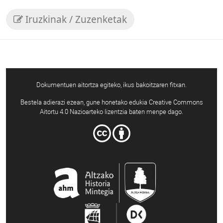
Iruzkinak / Zuzenketak
Dokumentuen aitortza egiteko, ikus bakoitzaren fitxan.
Bestela adierazi ezean, gune honetako edukia Creative Commons
Aitortu 4.0 Nazioarteko lizentzia baten menpe dago.