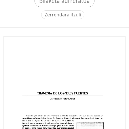
Bilaketa aurreratua
Zerrendara itzuli
|