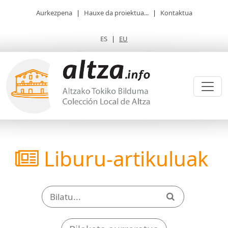
Aurkezpena
|
Hauxe da proiektua...
|
Kontaktua
ES
|
EU
Liburu-artikuluak