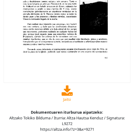
Jaitsi
Dokumentuaren iturburua aipatzeko:
Altzako Tokiko Bilduma / Iturria: Altza Hautsa Kenduz / Signatura:
L9272
https://altza.info/?z=3&x=9271