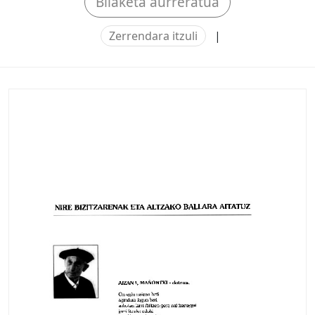
Bilaketa aurreratua
Zerrendara itzuli
|