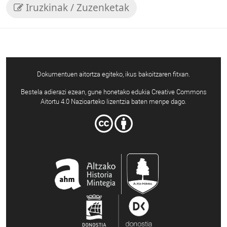
Iruzkinak / Zuzenketak
Dokumentuen aitortza egiteko, ikus bakoitzaren fitxan.
Bestela adierazi ezean, gune honetako edukia Creative Commons
Aitortu 4.0 Nazioarteko lizentzia baten menpe dago.