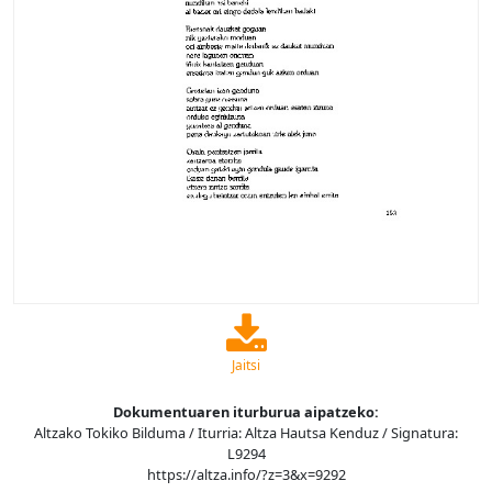
Jaitsi
Dokumentuaren iturburua aipatzeko:
Altzako Tokiko Bilduma / Iturria: Altza Hautsa Kenduz / Signatura:
L9294
https://altza.info/?z=3&x=9292