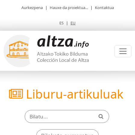
Aurkezpena
|
Hauxe da proiektua...
|
Kontaktua
ES
|
EU
Liburu-artikuluak