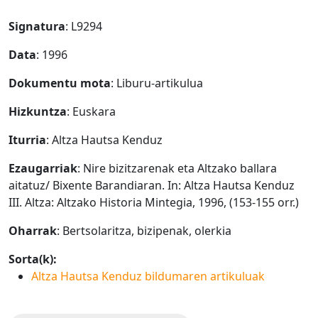
Signatura
: L9294
Data
: 1996
Dokumentu mota
: Liburu-artikulua
Hizkuntza
: Euskara
Iturria
: Altza Hautsa Kenduz
Ezaugarriak
: Nire bizitzarenak eta Altzako ballara
aitatuz/ Bixente Barandiaran. In: Altza Hautsa Kenduz
III. Altza: Altzako Historia Mintegia, 1996, (153-155 orr.)
Oharrak
: Bertsolaritza, bizipenak, olerkia
Sorta(k):
Altza Hautsa Kenduz bildumaren artikuluak