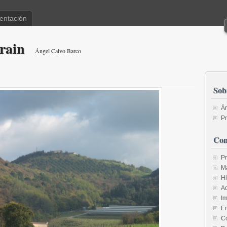
entación
rain
Ángel Calvo Barco
Sob
Án
Pr
Con
P
M
Hi
A
I
E
Co