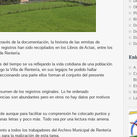
D
O
Pl
Bi
D
D
D
través de la documentación, la historia de las ermitas de
D
egistros han sido recopilados en los Libros de Actas, entre los
de Rentería.
Enl
s del tiempo se va reflejando la vida cotidiana de una población.
A.
 la Villa de Rentería, en sus legajos he podido hallar
Co
eccionando una parte ellos forman el conjunto del presente
B
Es
esumen de los registros originales. Lo he ordenado
Kr
encias son abundantes pero en otros no hay datos por motivos
La
ible aunque para facilitar su comprensión he colocado puntos y
unas letras y poco más. Todo sea por una lectura más amena.
to a todos los trabajadores del Archivo Municipal de Rentería
s para la realización de esta tarea.