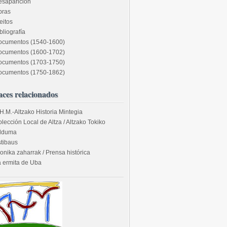
esaparición
bras
eitos
bliografía
ocumentos (1540-1600)
ocumentos (1600-1702)
ocumentos (1703-1750)
ocumentos (1750-1862)
aces relacionados
H.M.-Altzako Historia Mintegia
lección Local de Altza / Altzako Tokiko
ilduma
tibaus
onika zaharrak / Prensa histórica
 ermita de Uba