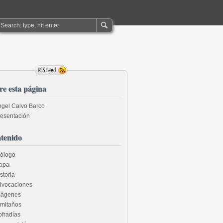
re esta página
gel Calvo Barco
esentación
tenido
rólogo
apa
storia
dvocaciones
mágenes
rmitaños
fradías