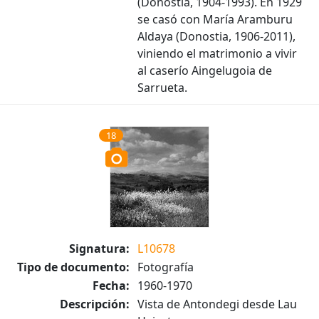
(Donostia, 1904-1993). En 1929
se casó con María Aramburu
Aldaya (Donostia, 1906-2011),
viniendo el matrimonio a vivir
al caserío Aingelugoia de
Sarrueta.
18
Signatura:
L10678
Tipo de documento:
Fotografía
Fecha:
1960-1970
Descripción:
Vista de Antondegi desde Lau