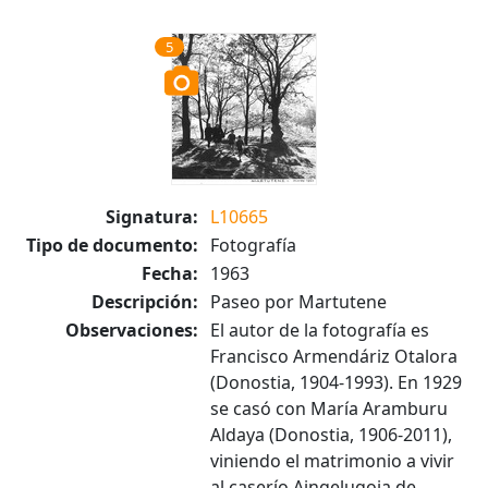
5
Signatura:
L10665
Tipo de documento:
Fotografía
Fecha:
1963
Descripción:
Paseo por Martutene
Observaciones:
El autor de la fotografía es
Francisco Armendáriz Otalora
(Donostia, 1904-1993). En 1929
se casó con María Aramburu
Aldaya (Donostia, 1906-2011),
viniendo el matrimonio a vivir
al caserío Aingelugoia de