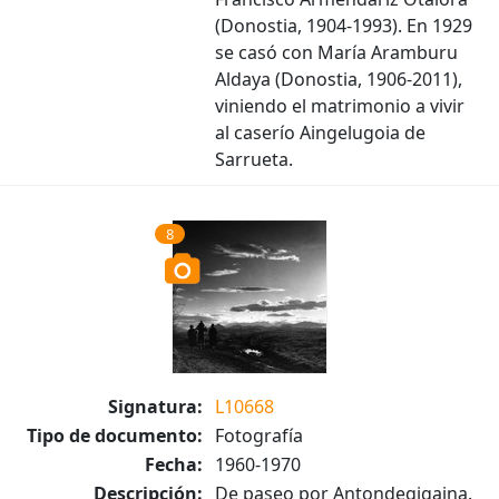
(Donostia, 1904-1993). En 1929
se casó con María Aramburu
Aldaya (Donostia, 1906-2011),
viniendo el matrimonio a vivir
al caserío Aingelugoia de
Sarrueta.
8
Signatura:
L10668
Tipo de documento:
Fotografía
Fecha:
1960-1970
Descripción:
De paseo por Antondegigaina.