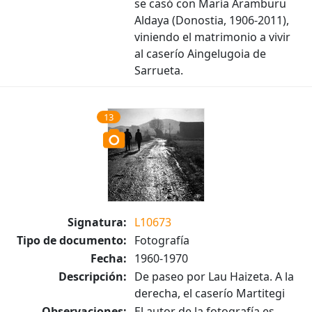
se casó con María Aramburu
Aldaya (Donostia, 1906-2011),
viniendo el matrimonio a vivir
al caserío Aingelugoia de
Sarrueta.
13
Signatura:
L10673
Tipo de documento:
Fotografía
Fecha:
1960-1970
Descripción:
De paseo por Lau Haizeta. A la
derecha, el caserío Martitegi
Observaciones:
El autor de la fotografía es