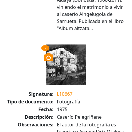
Aldaya (Donostia, 1906-2011),
viniendo el matrimonio a vivir
al caserío Aingelugoia de
Sarrueta. Publicada en el libro
"Album altzata...
7
Signatura:
L10667
Tipo de documento:
Fotografía
Fecha:
1975
Descripción:
Caserío Pelegriñene
Observaciones:
El autor de la fotografía es
Francisco Armendáriz Otalora