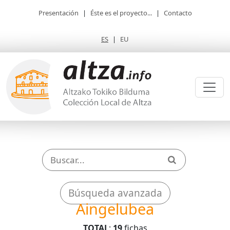
Presentación
|
Éste es el proyecto...
|
Contacto
ES
|
EU
Búsqueda avanzada
Aingelubea
TOTAL
:
19
fichas