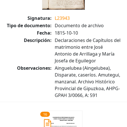
Signatura:
L23943
Tipo de documento:
Documento de archivo
Fecha:
1815-10-10
Descripción:
Declaraciones de Capítulos del
matrimonio entre José
Antonio de Arrillaga y María
Josefa de Eguilegor
Observaciones:
Ainguelubea (Aingelubea),
Disparate, caseríos. Amutegui,
manzanal. Archivo Histórico
Provincial de Gipuzkoa, AHPG-
GPAH 3/0066, A: 591
16