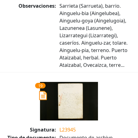
Observaciones:
Sarrieta (Sarrueta), barrio.
Ainguelu-bia (Aingelubea),
Ainguelu-goya (Aingelugoia),
Lazunenea (Lasunene),
Lizarrategui (Lizarrategi),
caseríos. Ainguelu-zar, tolare.
Ainguelu-pia, terreno. Puerto
Ataizabal, herbal. Puerto
Ataizabal, Ovecaizca, terre...
19
Signatura:
L23945
Tipo de documento:
Documento de archivo