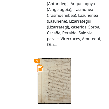
(Antondegi), Anguelugoya
(Aingelugoia), Irasmonea
(Irasmoenebea), Lazunenea
(Lasunene), Lizarrategui
(Lizarrategi), caseríos. Soroa,
Cecaña, Peraldo, Saldivia,
paraje. Virecruces, Amutegui,
Ota...
9