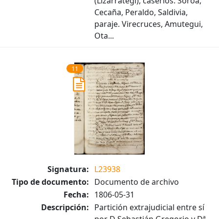
(Lizarrategi), caseríos. Soroa,
Cecaña, Peraldo, Saldivia,
paraje. Virecruces, Amutegui,
Ota...
11
Signatura:
L23938
Tipo de documento:
Documento de archivo
Fecha:
1806-05-31
Descripción:
Partición extrajudicial entre sí