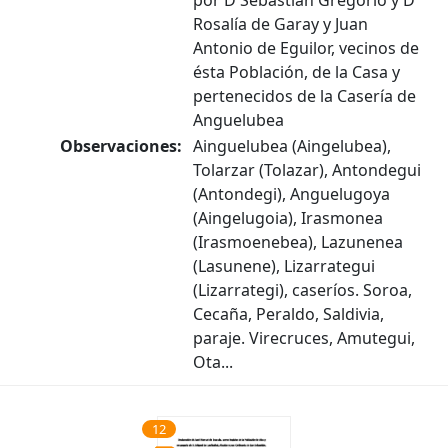
por D Sebastián Gregorio y Dª
Rosalía de Garay y Juan
Antonio de Eguilor, vecinos de
ésta Población, de la Casa y
pertenecidos de la Casería de
Anguelubea
Observaciones:
Ainguelubea (Aingelubea),
Tolarzar (Tolazar), Antondegui
(Antondegi), Anguelugoya
(Aingelugoia), Irasmonea
(Irasmoenebea), Lazunenea
(Lasunene), Lizarrategui
(Lizarrategi), caseríos. Soroa,
Cecaña, Peraldo, Saldivia,
paraje. Virecruces, Amutegui,
Ota...
12