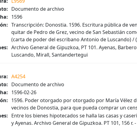
ura:
L9569
to:
Documento de archivo
ha:
1596
ión:
Transcripción: Donostia. 1596. Escritura pública de ve
quitar de Pedro de Grez, vecino de San Sebastián co
(carta de poder del escribano Antonio de Luscando) / (
es:
Archivo General de Gipuzkoa, PT 101. Ayenas, Barbero
Luscando, Mirall, Santandertegui
ura:
A4254
to:
Documento de archivo
ha:
1596-02-26
ión:
1596. Poder otorgado por otorgado por María Vélez d
vecinos de Donostia, para que pueda comprar un censo
es:
Entre los bienes hipotecados se halla las casas y case
y Ayenas. Archivo General de Gipuzkoa. PT 101, 156 r. - 