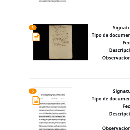
Signat
5
Tipo de documen
Fec
Descripc
Observacion
Signat
6
Tipo de documen
Fec
Descripc
Observacion