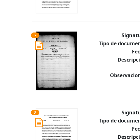
Signat
7
Tipo de documen
Fec
Descripc
Observacion
Signat
8
Tipo de documen
Fec
Descripc