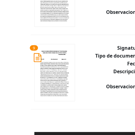
Observacion
Signat
9
Tipo de documen
Fec
Descripc
Observacion