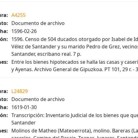
ura:
A4255
to:
Documento de archivo
ha:
1596-02-26
ión:
1596. Censo de 504 ducados otorgado por Isabel de Idi
Vélez de Santander y su marido Pedro de Grez, vecino
Santander, escribano real. 7 p.
es:
Entre los bienes hipotecados se halla las casas y case
y Ayenas. Archivo General de Gipuzkoa. PT 101, 29 r. - 3
ura:
L24829
to:
Documento de archivo
ha:
1619-01-30
ión:
Transcripción: Inventario Judicial de los bienes que q
Santander
es:
Molinos de Matheo (Mateoerrota), molino. Bareras (La