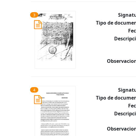
Signat
3
Tipo de documen
Fec
Descripc
Observacion
Signat
4
Tipo de documen
Fec
Descripc
Observacion