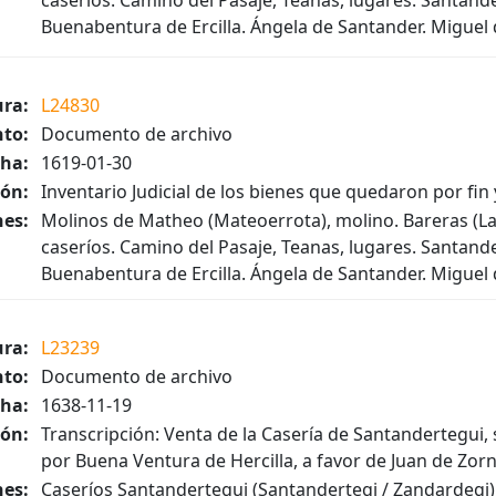
caseríos. Camino del Pasaje, Teanas, lugares. Santande
Buenabentura de Ercilla. Ángela de Santander. Miguel d
ura:
L24830
to:
Documento de archivo
ha:
1619-01-30
ión:
Inventario Judicial de los bienes que quedaron por fi
es:
Molinos de Matheo (Mateoerrota), molino. Bareras (La
caseríos. Camino del Pasaje, Teanas, lugares. Santande
Buenabentura de Ercilla. Ángela de Santander. Miguel d
ura:
L23239
to:
Documento de archivo
ha:
1638-11-19
ión:
Transcripción: Venta de la Casería de Santandertegui, s
por Buena Ventura de Hercilla, a favor de Juan de Zor
es:
Caseríos Santandertegui (Santandertegi / Zandardegi),