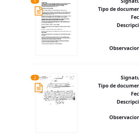
Signat
1
Tipo de documen
Fec
Descripc
Observacion
Signat
2
Tipo de documen
Fec
Descripc
Observacion