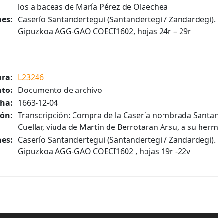
los albaceas de María Pérez de Olaechea
es:
Caserío Santandertegui (Santandertegi / Zandardegi).
Gipuzkoa AGG-GAO COECI1602, hojas 24r – 29r
ura:
L23246
to:
Documento de archivo
ha:
1663-12-04
ión:
Transcripción: Compra de la Casería nombrada Santa
Cuellar, viuda de Martín de Berrotaran Arsu, a su he
es:
Caserío Santandertegui (Santandertegi / Zandardegi).
Gipuzkoa AGG-GAO COECI1602 , hojas 19r -22v