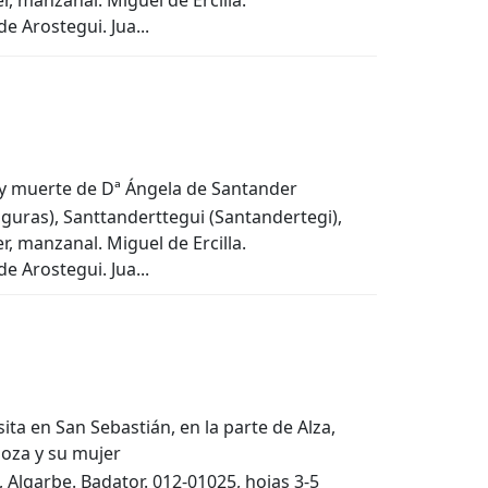
r, manzanal. Miguel de Ercilla.
e Arostegui. Jua...
n y muerte de Dª Ángela de Santander
guras), Santtanderttegui (Santandertegi),
r, manzanal. Miguel de Ercilla.
e Arostegui. Jua...
ita en San Sebastián, en la parte de Alza,
noza y su mujer
 Algarbe. Badator. 012-01025, hojas 3-5