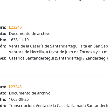
ura:
L23240
to:
Documento de archivo
ha:
1638-11-19
ión:
Venta de la Casería de Santandertegui, sita en San Seb
Ventura de Hercilla, a favor de Juan de Zornoza y su m
es:
Caseríos Santandertegui (Santandertegi / Zandardegi),
ura:
L23245
to:
Documento de archivo
ha:
1663-09-26
ión:
Transcripción: Venta de la Casería llamada Santandert